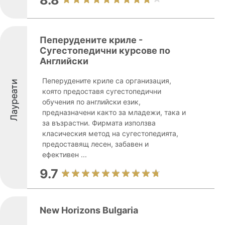
8.8
Пеперудените криле -
Сугестопедични курсове по
Английски
Пеперудените криле са организация,
Лауреати
която предоставя сугестопедични
обучения по английски език,
предназначени както за младежи, така и
за възрастни. Фирмата използва
класическия метод на сугестопедията,
предоставящ лесен, забавен и
ефективен ...
9.7
New Horizons Bulgaria