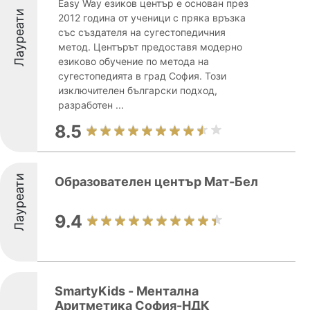
Easy Way езиков център е основан през
Лауреати
2012 година от ученици с пряка връзка
със създателя на сугестопедичния
метод. Центърът предоставя модерно
езиково обучение по метода на
сугестопедията в град София. Този
изключителен български подход,
разработен ...
8.5
Лауреати
Образователен център Мат-Бел
9.4
SmartyKids - Ментална
Аритметика София-НДК