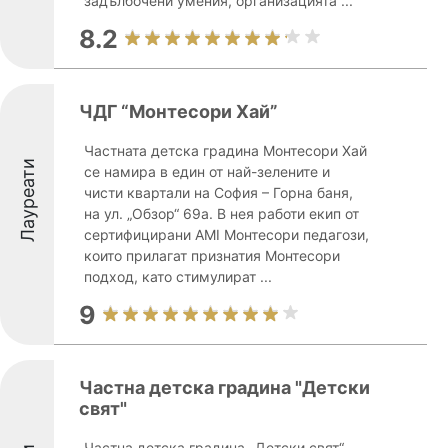
задълбочени умения, организацията ...
8.2
ЧДГ “Монтесори Хай”
Частната детска градина Монтесори Хай
Лауреати
се намира в един от най-зелените и
чисти квартали на София – Горна баня,
на ул. „Обзор“ 69а. В нея работи екип от
сертифицирани AMI Монтесори педагози,
които прилагат признатия Монтесори
подход, като стимулират ...
9
Частна детска градина "Детски
свят"
Частна детска градина „Детски свят“,