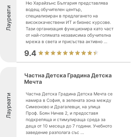
Ню Харайзънс България представлява
Лауреати
водещ обучителен център,
специализиран в предлагането на
висококачествени ИТ и бизнес курсове.
Тази организация функционира като част
от най-голямата независима обучителна
мрежа в света и присъства активно ...
9.4
Частна Детска Градина Детска
Мечта
Частна Детска Градина Детска Мечта се
Лауреати
намира в София, в зелената зона между
Симеоново и Драгалевци, на улица
Проф. Боян Ничев 2, и предоставя
подкрепяща и стимулираща среда за
деца от 10 месеца до 7 години. Учебното
заведение разполага със ...