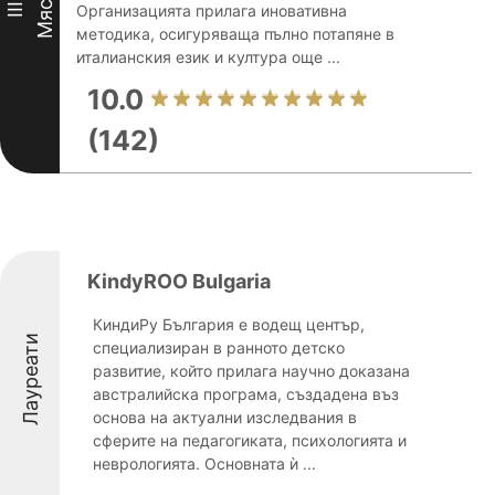
Място
III
Организацията прилага иновативна
методика, осигуряваща пълно потапяне в
италианския език и култура още ...
10.0
(142)
KindyROO Bulgaria
КиндиРу България е водещ център,
Лауреати
специализиран в ранното детско
развитие, който прилага научно доказана
австралийска програма, създадена въз
основа на актуални изследвания в
сферите на педагогиката, психологията и
неврологията. Основната ѝ ...