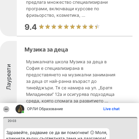
предлага множество специализирани
програми, включващи курсове по
фризьорство, козметика, ...
9.4
Музика за деца
Музикалната школа Музика за деца в
Лауреати
София е специализирана в
предоставянето на музикални занимания
за деца от най-ранна възраст до
тинейджъри. Тя се намира на ул. „Братя
Миладинови“ 12а и осигурява подходяща
среда, която спомага за развитието ...
ОРЛИ Образование
Live chat
8.8
20:03
Здравейте, радваме се да ви помогнем! 🙂 Моля,
Бръмбазък - частна детска
кликнете върху съответната тема на разговора!