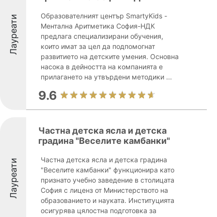
Образователният център SmartyKids -
Лауреати
Ментална Аритметика София-НДК
предлага специализирани обучения,
които имат за цел да подпомогнат
развитието на детските умения. Основна
насока в дейността на компанията е
прилагането на утвърдени методики ...
9.6
Частна детска ясла и детска
градина "Веселите камбанки"
Частна детска ясла и детска градина
Лауреати
"Веселите камбанки" функционира като
признато учебно заведение в столицата
София с лиценз от Министерството на
образованието и науката. Институцията
осигурява цялостна подготовка за