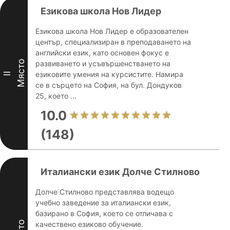
Езикова школа Нов Лидер
Езикова школа Нов Лидер е образователен
център, специализиран в преподаването на
английски език, като основен фокус е
Място
развиването и усъвършенстването на
езиковите умения на курсистите. Намира
II
се в сърцето на София, на бул. Дондуков
25, което ...
10.0
(148)
Италиански език Долче Стилново
Долче Стилново представлява водещо
учебно заведение за италиански език,
базирано в София, което се отличава с
качествено езиково обучение.