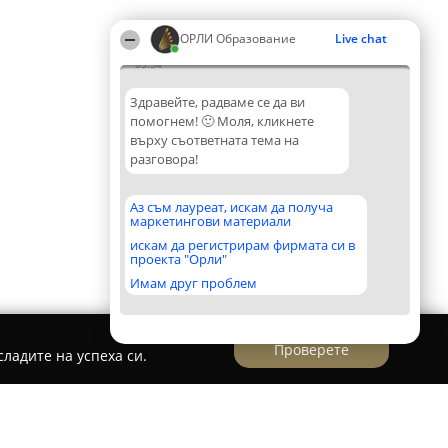
ОРЛИ Образование
Live chat
05:34
Здравейте, радваме се да ви
помогнем! 🙂 Моля, кликнете
върху съответната тема на
разговора!
Аз съм лауреат, искам да получа
маркетингови материали
искам да регистрирам фирмата си в
проекта "Орли"
Имам друг проблем
Проверете
ладите на успеха си.
адина Монтесори