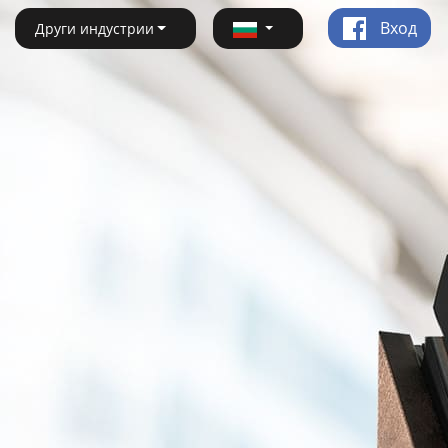
Вход
Други индустрии