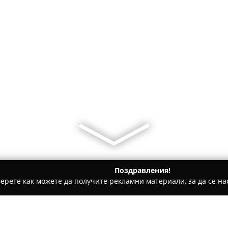
Поздравления!
ерете как можете да получите рекламни материали, за да се нас
детски градини, Образователни центрове - София
Цветна гр