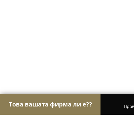
Това вашата фирма ли е??
Пров
Орли Образование
Езикови курсове, Частни 