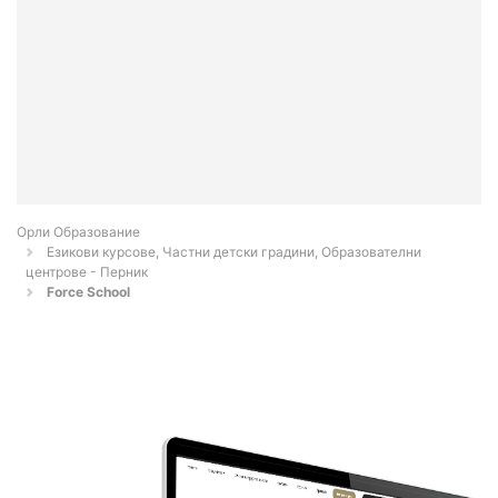
Орли Образование
Езикови курсове, Частни детски градини, Образователни
центрове - Перник
Force School