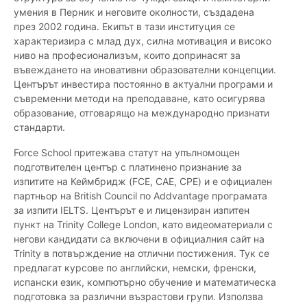
умения в Перник и неговите околности, създадена
през 2002 година. Екипът в тази институция се
характеризира с млад дух, силна мотивация и високо
ниво на професионализъм, които допринасят за
въвеждането на иновативни образователни концепции.
Центърът инвестира постоянно в актуални програми и
съвременни методи на преподаване, като осигурява
образование, отговарящо на международно признати
стандарти.
Force School притежава статут на упълномощен
подготвителен център с платинено признание за
изпитите на Кеймбридж (FCE, CAE, CPE) и е официален
партньор на British Council по Addvantage програмата
за изпити IELTS. Центърът е и лицензиран изпитен
пункт на Trinity College London, като видеоматериали с
негови кандидати са включени в официалния сайт на
Trinity в потвърждение на отлични постижения. Тук се
предлагат курсове по английски, немски, френски,
испански език, компютърно обучение и математическа
подготовка за различни възрастови групи. Използва