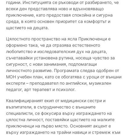
години. Институцията се ръководи от разбирането, че
всеки ден представлява ново и вдъхновяващо
приключение, като предоставя спокойна и сигурна
среда, в която основен приоритет са комфортът и
щастието на децата.
Цялостното пространство на ясла Приключенци е
оформено така, че да отразява естественото
любопитство и изследователския дух на децата,
съчетавайки установена рутина, носеща чувство за
сигурност, с нови занимания, подпомагащи
личностното развитие. Програмата следва одобрен от
МОН учебен план, като се обогатява с уроци от външни
експерти – преподавател по английски, музикален
педагог, арт терапевт и психолог.
Квалифицираният екип от медицински сестри и
възпитатели, в сътрудничество с външните
специалисти, се фокусира върху изграждането на
цялостна личност, поставяйки щастието на малките
приключенци на първо място. Основният акцент е
върху изграждането на трайни навици и стремеж към