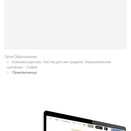
Орли Образование
Езикови курсове, Частни детски градини, Образователни
центрове - София
Приключенци