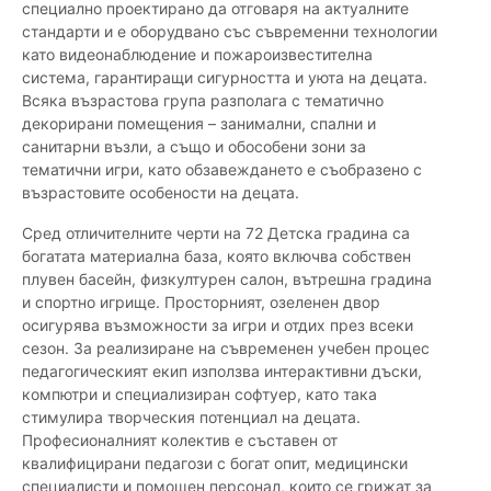
специално проектирано да отговаря на актуалните
стандарти и е оборудвано със съвременни технологии
като видеонаблюдение и пожароизвестителна
система, гарантиращи сигурността и уюта на децата.
Всяка възрастова група разполага с тематично
декорирани помещения – занимални, спални и
санитарни възли, а също и обособени зони за
тематични игри, като обзавеждането е съобразено с
възрастовите особености на децата.
Сред отличителните черти на 72 Детска градина са
богатата материална база, която включва собствен
плувен басейн, физкултурен салон, вътрешна градина
и спортно игрище. Просторният, озеленен двор
осигурява възможности за игри и отдих през всеки
сезон. За реализиране на съвременен учебен процес
педагогическият екип използва интерактивни дъски,
компютри и специализиран софтуер, като така
стимулира творческия потенциал на децата.
Професионалният колектив е съставен от
квалифицирани педагози с богат опит, медицински
специалисти и помощен персонал, които се грижат за