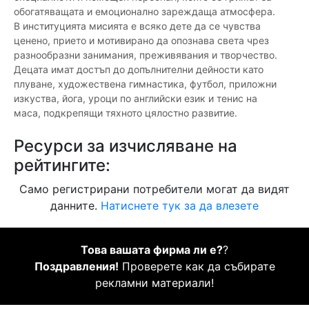
обогатяващата и емоционално зареждаща атмосфера.
В институцията мисията е всяко дете да се чувства
ценено, прието и мотивирано да опознава света чрез
разнообразни занимания, преживявания и творчество.
Децата имат достъп до допълнителни дейности като
плуване, художествена гимнастика, футбол, приложни
изкуства, йога, уроци по английски език и тенис на
маса, подкрепящи тяхното цялостно развитие.
Ресурси за изчисляване на
рейтингите:
Само регистрирани потребители могат да видят
данните.
Натиснете тук за да влезете
Това вашата фирма ли е?
?
Поздравления!
Проверете как да събирате
рекламни материали!