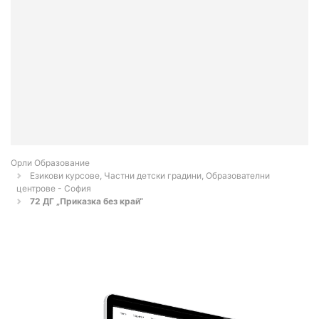
Орли Образование
Езикови курсове, Частни детски градини, Образователни
центрове - София
72 ДГ „Приказка без край“