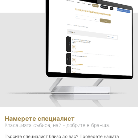
Намерете специалист
Класацията събира, най - добрите в бранша.
Търсите специалист близо до вас? Проверете нашата