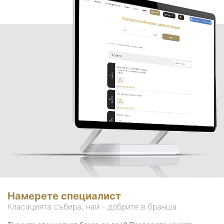
Намерете специалист
Класацията събира, най - добрите в бранша.