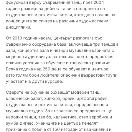
фокусиран върху съвременния танц, през 2004
година разширява дейността си с отварянето на
студио за поп и рок изпълнители, като дава начало на
концепцията за синтез на различни художествени
дисциплини.
От 2010 година насам, центърът разполага със
съвременно оборудвана база, включваща три танцови
зали, концертна зала и четири музикални кабинета с
модерна аудио-визуална техника, което предоставя
отлични условия за обучение и творческо развитие.
Всяка година над 250 деца се обучават в центъра,
като голям брой любители от всички възрастови групи
участват и в други курсове.
Сферите на обучение обхващат модерен танц,
класически балет, хип-хоп, брейк, артфотография,
студиа за поп и рок изпълнители, народно пеене и
музикално студио. За възрастни се предлагат също
народни танци, тае бо, каланетика, степ аеробика и
зумба фитнес. Учениците на центъра печелят
признание с повече от 150 награди от национални и