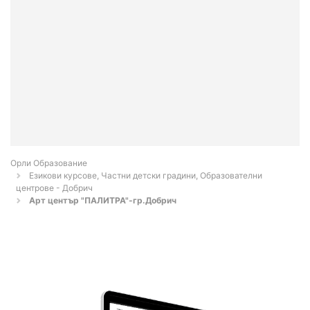
Орли Образование
Езикови курсове, Частни детски градини, Образователни
центрове - Добрич
Арт център "ПАЛИТРА"-гр.Добрич