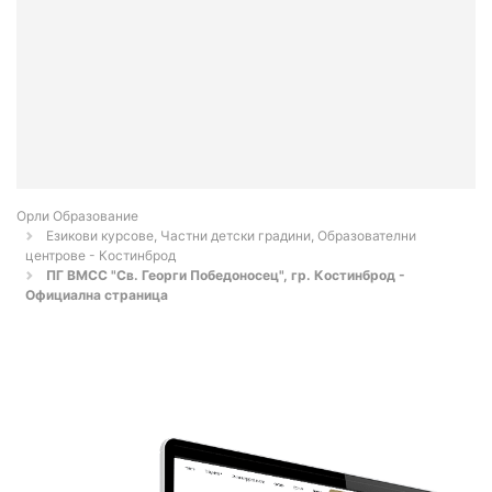
Орли Образование
Езикови курсове, Частни детски градини, Образователни
центрове - Костинброд
ПГ ВМСС "Св. Георги Победоносец", гр. Костинброд -
Официална страница