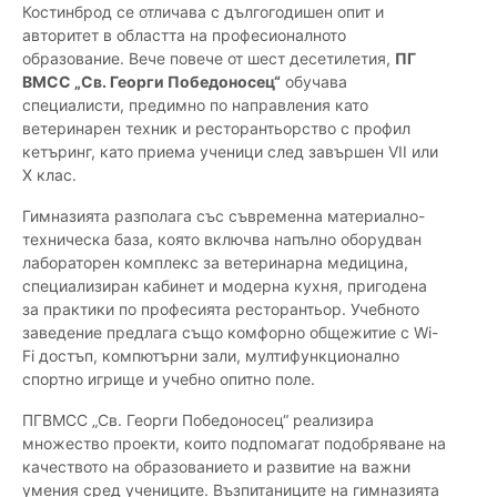
Костинброд се отличава с дългогодишен опит и
авторитет в областта на професионалното
образование. Вече повече от шест десетилетия,
ПГ
ВМСС „Св. Георги Победоносец“
обучава
специалисти, предимно по направления като
ветеринарен техник и ресторантьорство с профил
кетъринг, като приема ученици след завършен VII или
X клас.
Гимназията разполага със съвременна материално-
техническа база, която включва напълно оборудван
лабораторен комплекс за ветеринарна медицина,
специализиран кабинет и модерна кухня, пригодена
за практики по професията ресторантьор. Учебното
заведение предлага също комфорно общежитие с Wi-
Fi достъп, компютърни зали, мултифункционално
спортно игрище и учебно опитно поле.
ПГВМСС „Св. Георги Победоносец“ реализира
множество проекти, които подпомагат подобряване на
качеството на образованието и развитие на важни
умения сред учениците. Възпитаниците на гимназията