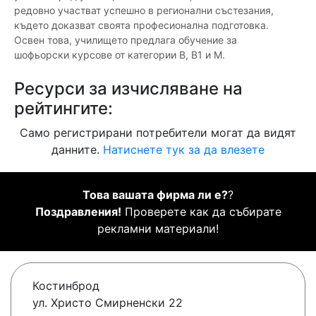
редовно участват успешно в регионални състезания,
където доказват своята професионална подготовка.
Освен това, училището предлага обучение за
шофьорски курсове от категории B, B1 и M.
Ресурси за изчисляване на
рейтингите:
Само регистрирани потребители могат да видят
данните.
Натиснете тук за да влезете
Това вашата фирма ли е?
?
Поздравления!
Проверете как да събирате
рекламни материали!
Костинброд
ул. Христо Смирненски 22