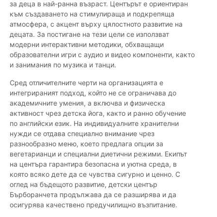
за деца в най-ранна възраст. Центърът е ориентиран
към създаването на стимулираща и подкрепяща
атмосфера, с акцент върху цялостното развитие на
децата. За постигане на тези цели се използват
модерни интерактивни методики, обхващащи
образователни игри с аудио и видео компоненти, както
и занимания по музика и танци.
Сред отличителните черти на организацията е
интегрираният подход, който не се ограничава до
академичните умения, а включва и физическа
активност чрез детска йога, както и ранно обучение
по английски език. На индивидуалните хранителни
нужди се отдава специално внимание чрез
разнообразно меню, което предлага опции за
вегетарианци и специални диетични режими. Екипът
на центъра гарантира безопасна и уютна среда, в
която всяко дете да се чувства сигурно и ценно. С
оглед на бъдещото развитие, детски център
Бърборанчета продължава да се разширява и да
осигурява качествено предучилищно възпитание.