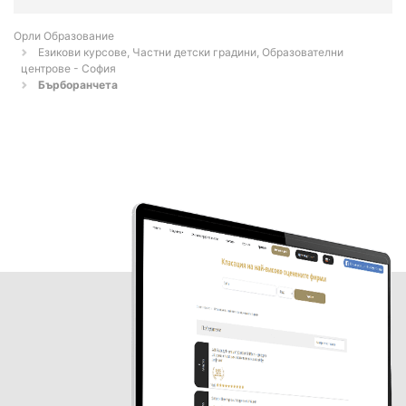
Орли Образование
Езикови курсове, Частни детски градини, Образователни
центрове - София
Бърборанчета