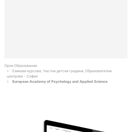
Орли Образование
Езикови курсове, Частни детски градини, Образователни
центрове - София
European Academy of Psychology and Applied Science