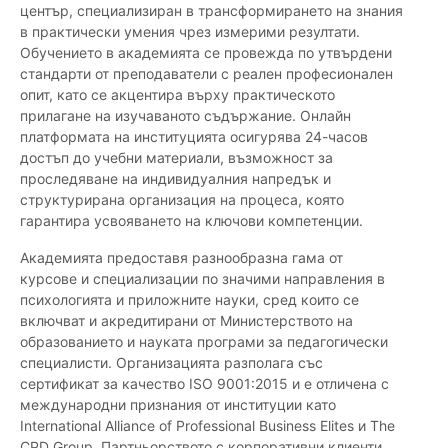
център, специализиран в трансформирането на знания
в практически умения чрез измерими резултати.
Обучението в академията се провежда по утвърдени
стандарти от преподаватели с реален професионален
опит, като се акцентира върху практическото
прилагане на изучаваното съдържание. Онлайн
платформата на институцията осигурява 24-часов
достъп до учебни материали, възможност за
проследяване на индивидуалния напредък и
структурирана организация на процеса, която
гарантира усвояването на ключови компетенции.
Академията предоставя разнообразна гама от
курсове и специализации по значими направления в
психологията и приложните науки, сред които се
включват и акредитирани от Министерството на
образованието и науката програми за педагогически
специалисти. Организацията разполага със
сертификат за качество ISO 9001:2015 и е отличена с
международни признания от институции като
International Alliance of Professional Business Elites и The
CPD Group. Партньорството с корпоративни клиенти