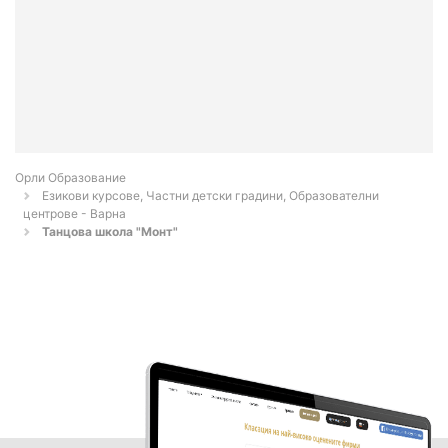
Орли Образование
Езикови курсове, Частни детски градини, Образователни
центрове - Варна
Танцова школа "Монт"