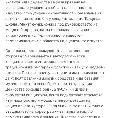
институцията съдейства за разширяване на
познанията и уменията в областта на танцовото
изкуство, стимулирайки креативност и развиване на
артистичния потенциал у младите таланти.
Танцова
школа „Монт“
функционира под ръководството на
Мадлен Андреева, като се отличава с активно
ангажиране в културния живот и известен
професионализъм в областта на сценичните изкуства.
Сред основните преимущества на школата се
откроява съвременната ѝ методологическа
концепция, която интегрира елементи от
традиционните български фолклорни танци с модерни
стилове. По този начин участниците имат възможност
да усвоят различни изразни средства и да развият
музикалността и способността си за адаптация.
Дейността обхваща редица публични изяви и
съвместни инициативи, които подчертават стремежа
към новаторство и модерна интерпретация на
националната култура. Сред значимите постижения е
създаването на хореографии за първата изцяло
дамска гайдарска формация. Школата е известна с