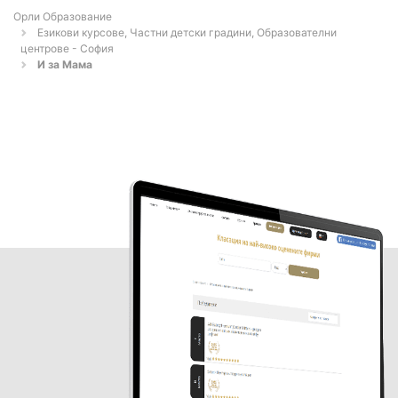
Орли Образование
Езикови курсове, Частни детски градини, Образователни
центрове - София
И за Мама