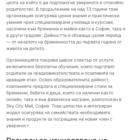
целта на който е да подпомогне увереното и спокойно
родителство. В продължение на над 13 години тази
организация осигурява ценни знания и практически
умения чрез специализирани училища и курсове,
насочени към бременни и майки както в София, така и
в други градове. Дейността ѝ обхваща целия период
— от началото на бременността до първата година от
живота на детето.
Организацията покрива широк спектър от услуги,
включително безплатни обучения, които подготвят
родители за предизвикателствата и позитивите на
идващия етап. Освен образователната дейност,
компанията предлага и специализирани стоки за
бременни, бебета и деца, които са налични както
онлайн, така и във физически магазин, разположен в
Sky City Mall, София. Този цялостен и интегриран
модел осигурява на семействата необходимите
знания и продукти за посрещане на новия член с
увереност.