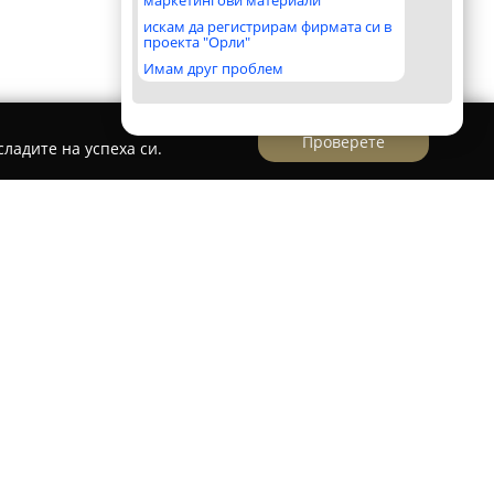
маркетингови материали
искам да регистрирам фирмата си в
проекта "Орли"
Имам друг проблем
Проверете
ладите на успеха си.
ds Club
бособено творческо и образователно
София на улица „Панайот Волов“ 39-41. То е
омага развитието на детското въображение и
 от изкуство и игра.
 различни дейности, насочени основно към