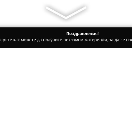
Поздравления!
ерете как можете да получите рекламни материали, за да се нас
детски градини, Образователни центрове - София
Naughty Ki
Относно компанията:
Зелената стая
е специално о
пространство, намиращо се в 
създадено с мисията да подп
свободния дух чрез съчетание
В това място се предоставят