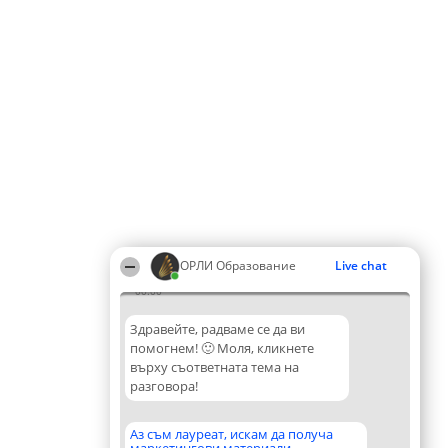
ОРЛИ Образование
Live chat
00:00
Здравейте, радваме се да ви
помогнем! 🙂 Моля, кликнете
върху съответната тема на
разговора!
Аз съм лауреат, искам да получа