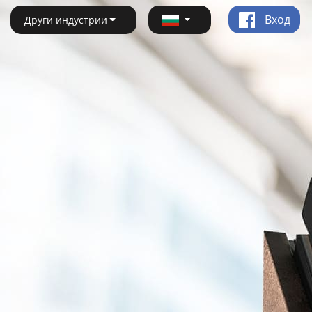
Вход
Други индустрии