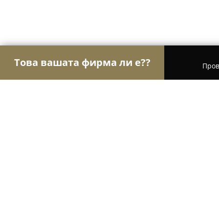
Това вашата фирма ли е??
Пров
Орли Образование
Езикови курсове, Частни 
Naughty Kids Club
8.5
(6)