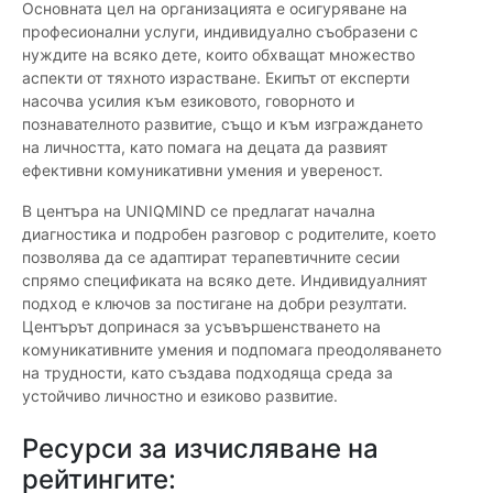
Основната цел на организацията е осигуряване на
професионални услуги, индивидуално съобразени с
нуждите на всяко дете, които обхващат множество
аспекти от тяхното израстване. Екипът от експерти
насочва усилия към езиковото, говорното и
познавателното развитие, също и към изграждането
на личността, като помага на децата да развият
ефективни комуникативни умения и увереност.
В центъра на UNIQMIND се предлагат начална
диагностика и подробен разговор с родителите, което
позволява да се адаптират терапевтичните сесии
спрямо спецификата на всяко дете. Индивидуалният
подход е ключов за постигане на добри резултати.
Центърът допринася за усъвършенстването на
комуникативните умения и подпомага преодоляването
на трудности, като създава подходяща среда за
устойчиво личностно и езиково развитие.
Ресурси за изчисляване на
рейтингите: