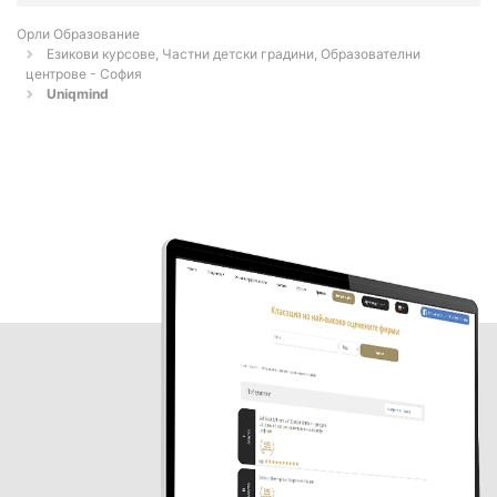
Орли Образование
Езикови курсове, Частни детски градини, Образователни
центрове - София
Uniqmind