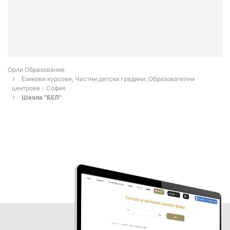
Орли Образование
Езикови курсове, Частни детски градини, Образователни
центрове - София
Школа "БЕЛ"