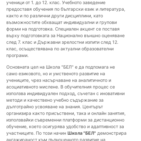
ученици от 1. до 12. клас. Учебното заведение
предоставя обучения по български език и литература,
както и по различни други дисциплини, като
възможностите обхващат индивидуални и групови
форми на подготовка. Специален акцент се поставя
върху подготовката за Национално външно оценяване
след 7. клас и Държавни зрелостни изпити след 12.
клас, осъществявана по актуални образователни
програми.
Основната цел на Школа "БЕЛ" е да подпомага не
само езиковото, но и умственото развитие на
учениците, чрез насърчаване на аналитичното и
асоциативното мислене. В обучителния процес се
използва индивидуален подход, съчетан с иновативни
методи и качествено учебно съдържание за
дълготрайно усвояване на знания. Центърът
организира както присъствени, така и онлайн занятия,
използвайки съвременни платформи за дистанционно
обучение, което осигурява удобство и адаптивност за
участниците. По този начин
Школа "БЕЛ"
демонстрира
ангажираност към пълноценното развитие на