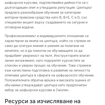
шофьорски курсове, подплътявайки дейността си с
дългогодишен опит и утвърдена репутация. Центърът
предлага разнообразни обучения за категории
моторни превозни средства като B, B+E, C и D, със
специален акцент върху създаването на сигурни и
отговорни водачи.
Професионализмът и индивидуалното отношение са
характерни за екипа на центъра, който се стреми не
само да осигури знания и умения за полагане на
изпитите, но и да помогне на обучаващите се да
придобият увереност на пътя. Инструкторите влагат
личен ангажимент, като подкрепят курсистите за
спокоен и уверен процес на обучение. Това стремеж
към качествена подготовка и развитие на личността
отличава центъра в сферата на шофьорското обучение.
Положителната обратна връзка и високата оценка от
обучаеми утвърждават центъра като предпочитан
избор за шофьорски курсове в Смолян.
Ресурси за изчисляване на