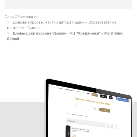
Орли Образование
Езикови курсове, Частни детски градини, Образователни
центрове - Смолян
Шофьорски курсове Смолян - УЦ "Абаджиеви" - My Driving
School