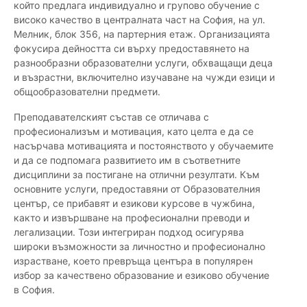
който предлага индивидуално и групово обучение с
високо качество в централната част на София, на ул.
Мелник, блок 356, на партерния етаж. Организацията
фокусира дейността си върху предоставянето на
разнообразни образователни услуги, обхващащи деца
и възрастни, включително изучаване на чужди езици и
общообразователни предмети.
Преподавателският състав се отличава с
професионализъм и мотивация, като целта е да се
насърчава мотивацията и постоянството у обучаемите
и да се подпомага развитието им в съответните
дисциплини за постигане на отлични резултати. Към
основните услуги, предоставяни от Образователния
център, се прибавят и езикови курсове в чужбина,
както и извършване на професионални преводи и
легализации. Този интегриран подход осигурява
широки възможности за личностно и професионално
израстване, което превръща центъра в популярен
избор за качествено образование и езиково обучение
в София.