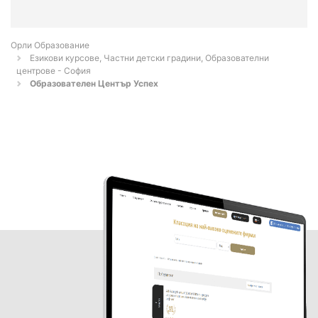
Орли Образование
Езикови курсове, Частни детски градини, Образователни
центрове - София
Образователен Център Успех