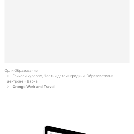
Орли Образование
Езикови курсове, Частни детски градини, Образователни
центрове - Варна
Orange Work and Travel