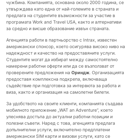
чужбина. Компанията, основана около 2000 година, се
утвърждава като една от най-големите в страната и
предлага на студентите възможности за участие в
програмата Work and Travel USA, както и алтернативи
за средно и висше образование извън страната.
Агенцията работи в партньорство с Intrax, известен
американски спонсор, което осигурява високо ниво на
надеждност и качество на предоставяните услуги.
Студентите могат да избират между самостоятелно
намерени работни оферти или да се възползват от
проверените предложения на
Ориндж
. Организацията
предоставя комплексна подкрепа, включваща
съдействие при подготовка за интервюта за работа и
виза, както и организация на самолетни билети.
За удобството на своите клиенти, компанията създава
мобилното приложение „WAT an Adventure“, което
улеснява достъпа до актуални работни позиции и
полезни съвети. Наред с това, агенцията предлага
допълнителни услуги, включително предплатени
американски SIM карти и визови услуги, като се