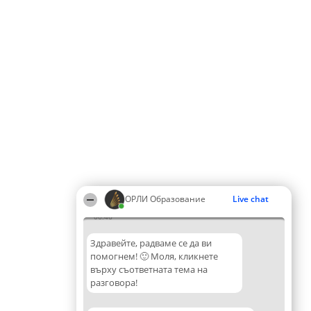
ОРЛИ Образование
Live chat
06:46
Здравейте, радваме се да ви
помогнем! 🙂 Моля, кликнете
върху съответната тема на
разговора!