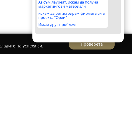
Аз съм лауреат, искам да получа
маркетингови материали
искам да регистрирам фирмата си в
проекта "Орли"
Имам друг проблем
Проверете
ладите на успеха си.
 Zona 82 Pamporovo
start Zona 82 Pamporovo
е разположено в ски
 предлага качествено обучение по зимни
отребители – от начинаещи до
 функционира от 1982 година и за този
стабилна репутация като предпочитано място