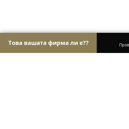
Това вашата фирма ли е??
Пров
Орли Образование
Езикови курсове, Частни 
Restart Zona 82 Pamporovo
10
(701)