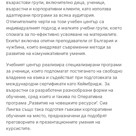
възрастови групи, включително деца, ученици,
възрастни и корпоративни клиенти, като използва
адаптирани програми за всяка аудитория.
Отличителните черти на този учебен център са
индивидуалният подход и малките учебни групи, което
спомага за по-ефективно усвояване на материалите.
Екипът включва опитни преподаватели от България и
чужбина, които внедряват съвременни методи за
развитие на комуникативните умения.
Учебният център реализира специализирани програми
за ученици, които подпомагат постигането на свободно
владеене на езика и съдействат при подготовката за
международни сертификати като Кеймбридж. За
възрастни са разработени разнообразни форми на
обучение, сред които и такива по Оперативна
програма „Развитие на човешките ресурси“. Сиа
Лингва също така подготвя гъвкави корпоративни
обучения на място, предназначени да подобрят
преговорните и презентационните умения на
курсистите.