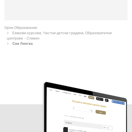
Орли Образование
Езикови курсове, Частни детски градини, Образователни
центрове - Сливен
Сиа Лингва