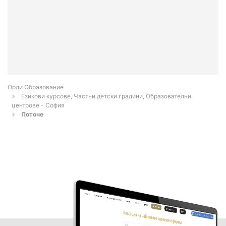
Орли Образование
Езикови курсове, Частни детски градини, Образователни
центрове - София
Поточе