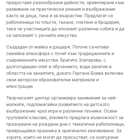
предоставя разнообразни дейности, ориентирани към
развиване на практически умения и въображение
както за деца, така и за възрастни. Предлагат се
работилници по плъсти, тъкане, плетене и бродерия,
така че участниците да опознаят различни хобита и да
се запознаят с ръчните изкуства.
Създаден от майка и дъщеря, Поточе съчетава
семейна атмосфера с почит към традиционните и
съвременните изкуства. Бригита Златарева, с
дългогодишен опит в обучението, води занятия в
областта на занаятите, докато Гергана Боева включва
свои авторски образователни материали и
илюстрации.
Творческият център организира занимания за най-
малките, подпомагайки развитието на детското
въображение чрез игри и различни техники. Освен
груповите класове, ателието предлага възможност за
празнуване на рождени дни с тематични работилници,
превръщайки празника в оригинално изживяване. За
хората, които не могат да присъстват, са осигурени