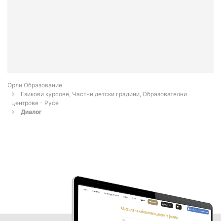
Орли Образование
Езикови курсове, Частни детски градини, Образователни
центрове - Русе
Диалог