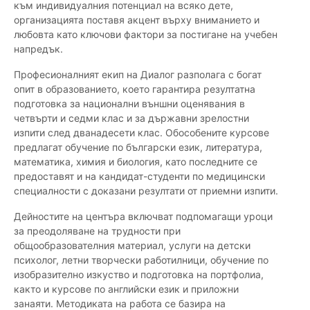
към индивидуалния потенциал на всяко дете,
организацията поставя акцент върху вниманието и
любовта като ключови фактори за постигане на учебен
напредък.
Професионалният екип на Диалог разполага с богат
опит в образованието, което гарантира резултатна
подготовка за национални външни оценявания в
четвърти и седми клас и за държавни зрелостни
изпити след дванадесети клас. Обособените курсове
предлагат обучение по български език, литература,
математика, химия и биология, като последните се
предоставят и на кандидат-студенти по медицински
специалности с доказани резултати от приемни изпити.
Дейностите на центъра включват подпомагащи уроци
за преодоляване на трудности при
общообразователния материал, услуги на детски
психолог, летни творчески работилници, обучение по
изобразително изкуство и подготовка на портфолиа,
както и курсове по английски език и приложни
занаяти. Методиката на работа се базира на