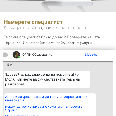
Намерете специалист
Класацията събира, най - добрите в бранша.
Търсите специалист близо до вас? Проверете нашата
търсачка. Използвайте само най-добрите услуги!
ОРЛИ Образование
Live chat
Търсене
13:04
Здравейте, радваме се да ви помогнем! 🙂
Моля, кликнете върху съответната тема на
разговора!
Аз съм лауреат, искам да получа маркетингови
Организатор на
Класация
Контакти
материали
класиране
Победители
Контакти
Beautiful Company S.R.L.
Списък на
искам да регистрирам фирмата си в проекта
BulevardulAleea Timișul De
всички
"Орли"
Sus Nr. 2, Bl. A30, Sc. A, Et.
победители
4, Ap. 13