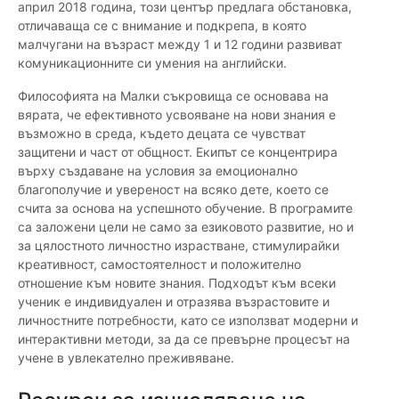
април 2018 година, този център предлага обстановка,
отличаваща се с внимание и подкрепа, в която
малчугани на възраст между 1 и 12 години развиват
комуникационните си умения на английски.
Философията на Малки съкровища се основава на
вярата, че ефективното усвояване на нови знания е
възможно в среда, където децата се чувстват
защитени и част от общност. Екипът се концентрира
върху създаване на условия за емоционално
благополучие и увереност на всяко дете, което се
счита за основа на успешното обучение. В програмите
са заложени цели не само за езиковото развитие, но и
за цялостното личностно израстване, стимулирайки
креативност, самостоятелност и положително
отношение към новите знания. Подходът към всеки
ученик е индивидуален и отразява възрастовите и
личностните потребности, като се използват модерни и
интерактивни методи, за да се превърне процесът на
учене в увлекателно преживяване.