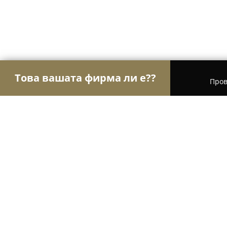
Това вашата фирма ли е??
Пров
Орли Образование
Езикови курсове, Частни 
Учебен център Рагина / Training C
8.5
(29)