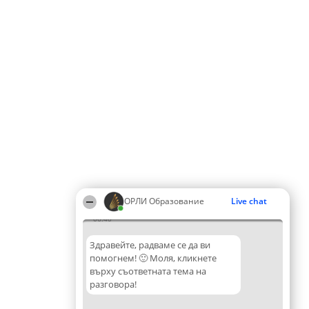
ОРЛИ Образование
Live chat
06:40
Здравейте, радваме се да ви
помогнем! 🙂 Моля, кликнете
върху съответната тема на
разговора!