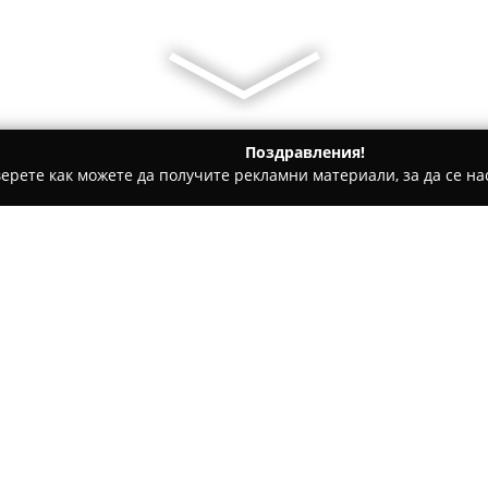
Поздравления!
ерете как можете да получите рекламни материали, за да се нас
детски градини, Образователни центрове - Русе
Учебен центъ
entre Ragina
Относно компанията:
Учебен център Рагина
, осно
първоначално стартира като 
възрастни. С времето органи
въвеждайки съвременни мето