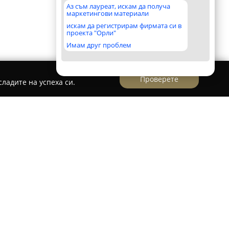
Аз съм лауреат, искам да получа
маркетингови материали
искам да регистрирам фирмата си в
проекта "Орли"
Имам друг проблем
Проверете
ладите на успеха си.
р Рагина / Training Centre Ragina
ван през 2009 година в град Русе,
школа за чужди езици, насочена към
зацията разширява своята дейност,
ди и програми за професионални обучения и