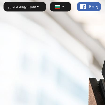
Вход
Други индустрии