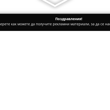
Поздравления!
ерете как можете да получите рекламни материали, за да се нас
детски градини, Образователни центрове - София
Културен 
р София
Относно компанията:
Културен и Образователен 
образователен център, предо
немски с акцент върху съвре
Съставът на преподавателск
професионалисти с богат опит
преводаческата дейност, при
трудов стаж в корпоративна с