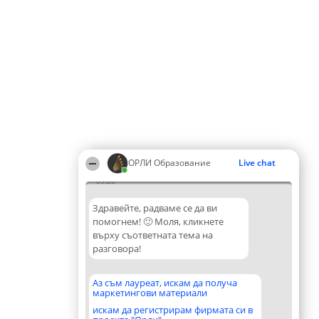
ОРЛИ Образование
Live chat
05:28
Здравейте, радваме се да ви
помогнем! 🙂 Моля, кликнете
върху съответната тема на
разговора!
Аз съм лауреат, искам да получа
маркетингови материали
искам да регистрирам фирмата си в