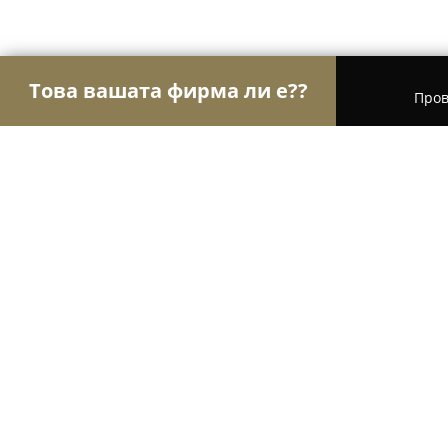
Това вашата фирма ли е??
Пров
Орли Образование
Езикови курсове, Частни 
Културен и образователен центъ
8.6
(7)
София, Sofia