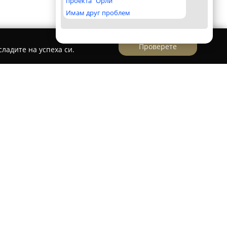
проекта "Орли"
Имам друг проблем
Проверете
ладите на успеха си.
и образователен център София
център София
се откроява като реномиран
ставящ езикови обучения по английски и
менни и иновативни преподавателски методи.
ия екип включва дипломирани
 както в преподаването, така и в
добит в България и чужбина, включително с
реда.