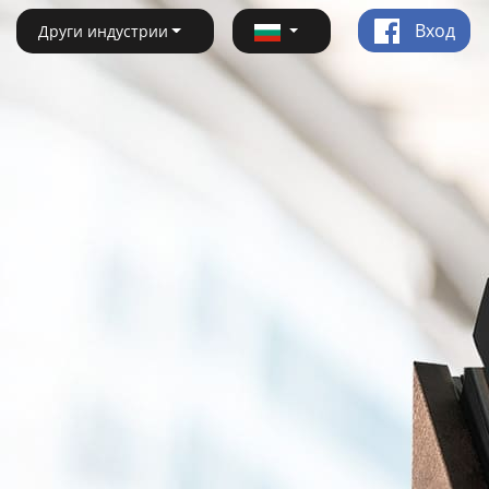
Вход
Други индустрии