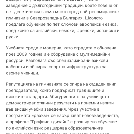
заведение с дългогодишни традиции, което повече от
пет десетилетия заема място сред най-реномираните
гимназии в Северозападна България. Школото
предлага обучение по пет ключови европейски езика,
сред които са английски, немски, френски, испански и
руски.
Учебната среда е модерна, като сградата е обновена
през 2009 година и е оборудвана с мултимедийни
ресурси. Разполага със специализирани езикови
кабинети и обширна спортна инфраструктура за
своите ученици.
Репутацията на гимназията се опира на отдаден екип
преподаватели, които поддържат традициите и
високите стандарти. Абитуриентите на училището
демонстрират отлични резултати на приемни изпити
във висши учебни заведения. Чрез участие в
програмата Еразъм+ се насърчават нововъведенията,
а профилът "Графичен дизайн" с разширено обучение
по английски език разширява образователните