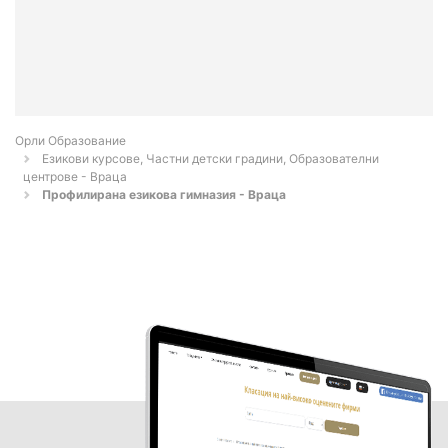
Орли Образование
Езикови курсове, Частни детски градини, Образователни
центрове - Враца
Профилирана езикова гимназия - Враца