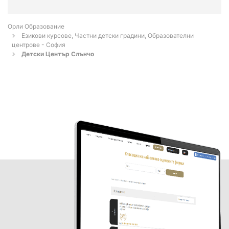
Орли Образование
Езикови курсове, Частни детски градини, Образователни
центрове - София
Детски Център Слънчо