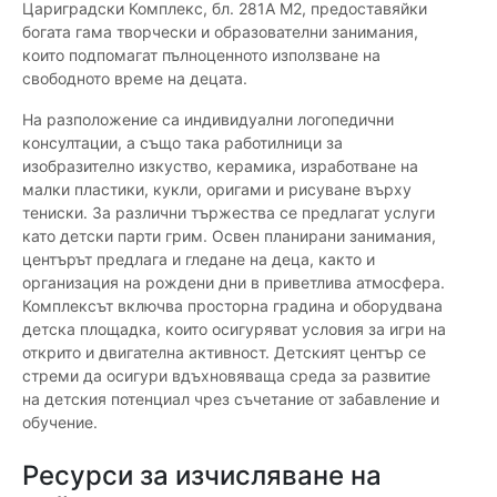
Цариградски Комплекс, бл. 281А М2, предоставяйки
богата гама творчески и образователни занимания,
които подпомагат пълноценното използване на
свободното време на децата.
На разположение са индивидуални логопедични
консултации, а също така работилници за
изобразително изкуство, керамика, изработване на
малки пластики, кукли, оригами и рисуване върху
тениски. За различни тържества се предлагат услуги
като детски парти грим. Освен планирани занимания,
центърът предлага и гледане на деца, както и
организация на рождени дни в приветлива атмосфера.
Комплексът включва просторна градина и оборудвана
детска площадка, които осигуряват условия за игри на
открито и двигателна активност. Детският център се
стреми да осигури вдъхновяваща среда за развитие
на детския потенциал чрез съчетание от забавление и
обучение.
Ресурси за изчисляване на