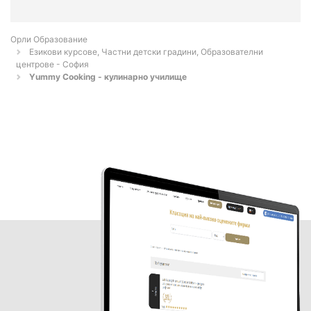
Орли Образование
Езикови курсове, Частни детски градини, Образователни
центрове - София
Yummy Cooking - кулинарно училище