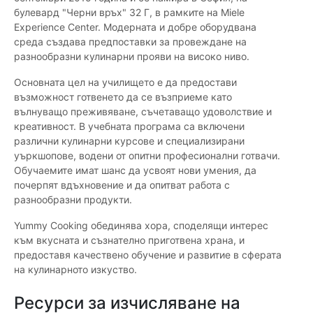
булевард "Черни връх" 32 Г, в рамките на Miele
Experience Center. Модерната и добре оборудвана
среда създава предпоставки за провеждане на
разнообразни кулинарни прояви на високо ниво.
Основната цел на училището е да предостави
възможност готвенето да се възприеме като
вълнуващо преживяване, съчетаващо удоволствие и
креативност. В учебната програма са включени
различни кулинарни курсове и специализирани
уъркшопове, водени от опитни професионални готвачи.
Обучаемите имат шанс да усвоят нови умения, да
почерпят вдъхновение и да опитват работа с
разнообразни продукти.
Yummy Cooking обединява хора, споделящи интерес
към вкусната и съзнателно приготвена храна, и
предоставя качествено обучение и развитие в сферата
на кулинарното изкуство.
Ресурси за изчисляване на