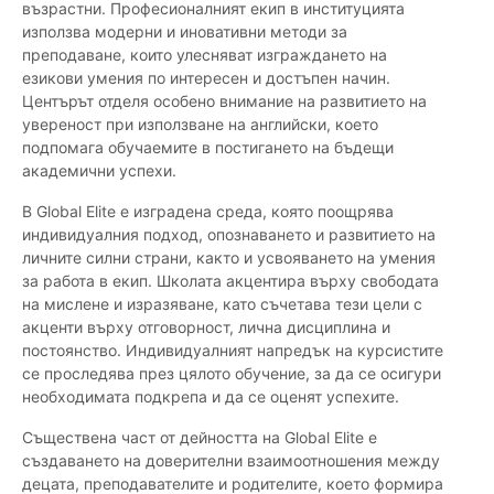
възрастни. Професионалният екип в институцията
използва модерни и иновативни методи за
преподаване, които улесняват изграждането на
езикови умения по интересен и достъпен начин.
Центърът отделя особено внимание на развитието на
увереност при използване на английски, което
подпомага обучаемите в постигането на бъдещи
академични успехи.
В Global Elite е изградена среда, която поощрява
индивидуалния подход, опознаването и развитието на
личните силни страни, както и усвояването на умения
за работа в екип. Школата акцентира върху свободата
на мислене и изразяване, като съчетава тези цели с
акценти върху отговорност, лична дисциплина и
постоянство. Индивидуалният напредък на курсистите
се проследява през цялото обучение, за да се осигури
необходимата подкрепа и да се оценят успехите.
Съществена част от дейността на Global Elite е
създаването на доверителни взаимоотношения между
децата, преподавателите и родителите, което формира