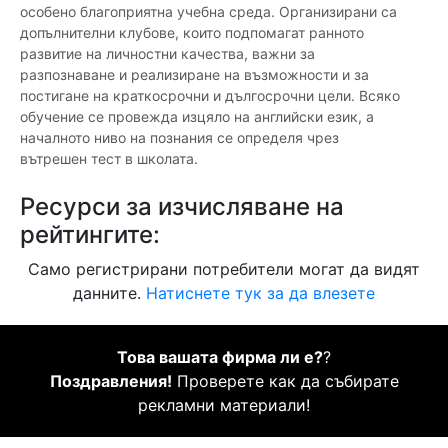
особено благоприятна учебна среда. Организирани са
допълнителни клубове, които подпомагат ранното
развитие на личностни качества, важни за
разпознаване и реализиране на възможности и за
постигане на краткосрочни и дългосрочни цели. Всяко
обучение се провежда изцяло на английски език, а
началното ниво на познания се определя чрез
вътрешен тест в школата.
Ресурси за изчисляване на
рейтингите:
Само регистрирани потребители могат да видят
данните.
Натиснете тук за да влезете
Това вашата фирма ли е?
?
Поздравления!
Проверете как да събирате
рекламни материали!