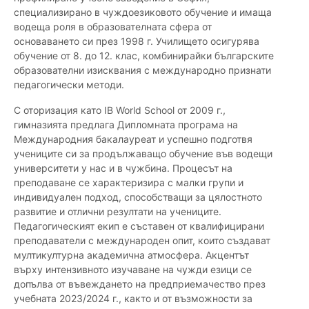
специализирано в чуждоезиковото обучение и имаща
водеща роля в образователната сфера от
основаването си през 1998 г. Училището осигурява
обучение от 8. до 12. клас, комбинирайки българските
образователни изисквания с международно признати
педагогически методи.
С оторизация като IB World School от 2009 г.,
гимназията предлага Дипломната програма на
Международния бакалауреат и успешно подготвя
учениците си за продължаващо обучение във водещи
университети у нас и в чужбина. Процесът на
преподаване се характеризира с малки групи и
индивидуален подход, способстващи за цялостното
развитие и отлични резултати на учениците.
Педагогическият екип е съставен от квалифицирани
преподаватели с международен опит, които създават
мултикултурна академична атмосфера. Акцентът
върху интензивното изучаване на чужди езици се
допълва от въвеждането на предприемачество през
учебната 2023/2024 г., както и от възможности за