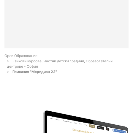
Орли Образование
Езикови курсове, Частни детски градини, Образователни
центрове - София
Гимназия "Меридиан 22"