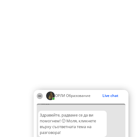
ОРЛИ Образование
Live chat
08:22
Здравейте, радваме се да ви
помогнем! 🙂 Моля, кликнете
върху съответната тема на
разговора!