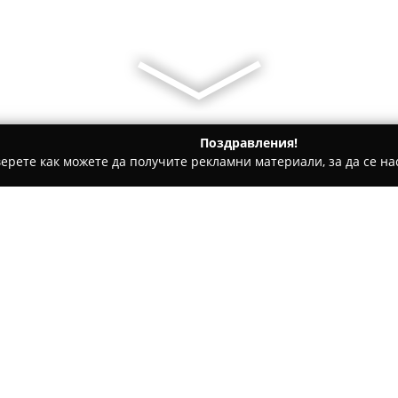
Поздравления!
ерете как можете да получите рекламни материали, за да се нас
детски градини, Образователни центрове - Войсил
SmartyKid
ментална аритметика
Относно компанията:
SmartyKids Пловдив Смирн
център, насочен към интелек
сферата на менталната аритм