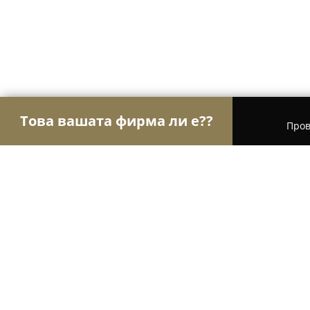
Това вашата фирма ли е??
Пров
Орли Образование
Езикови курсове, Частни 
SmartyKids Plovdiv Smirnenski - 