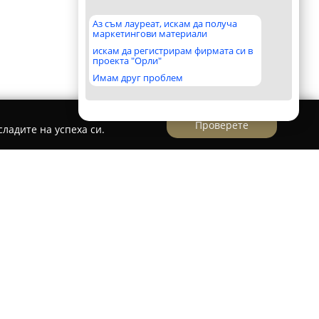
Аз съм лауреат, искам да получа
маркетингови материали
искам да регистрирам фирмата си в
проекта "Орли"
Имам друг проблем
Проверете
ладите на успеха си.
s Plovdiv Smirnenski - ментална аритметика
енски
представлява утвърден образователен
туално развитие на деца, със специализация в
етика. В този център се предоставят