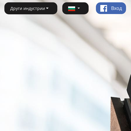
Вход
Други индустрии