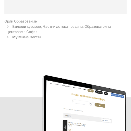
Орли Образование
Езикови курсове, Частни детски градини, Образователни
центрове - София
My Music Center