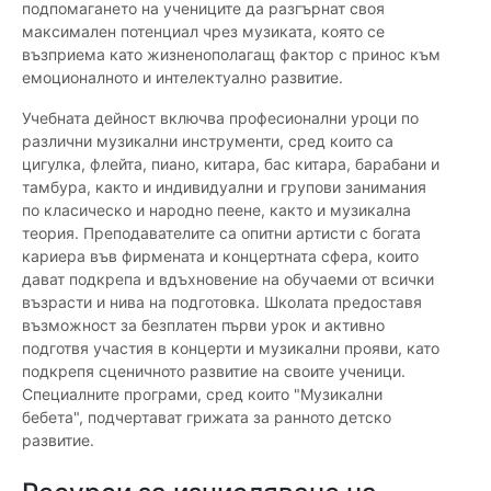
подпомагането на учениците да разгърнат своя
максимален потенциал чрез музиката, която се
възприема като жизненополагащ фактор с принос към
емоционалното и интелектуално развитие.
Учебната дейност включва професионални уроци по
различни музикални инструменти, сред които са
цигулка, флейта, пиано, китара, бас китара, барабани и
тамбура, както и индивидуални и групови занимания
по класическо и народно пеене, както и музикална
теория. Преподавателите са опитни артисти с богата
кариера във фирмената и концертната сфера, които
дават подкрепа и вдъхновение на обучаеми от всички
възрасти и нива на подготовка. Школата предоставя
възможност за безплатен първи урок и активно
подготвя участия в концерти и музикални прояви, като
подкрепя сценичното развитие на своите ученици.
Специалните програми, сред които "Музикални
бебета", подчертават грижата за ранното детско
развитие.