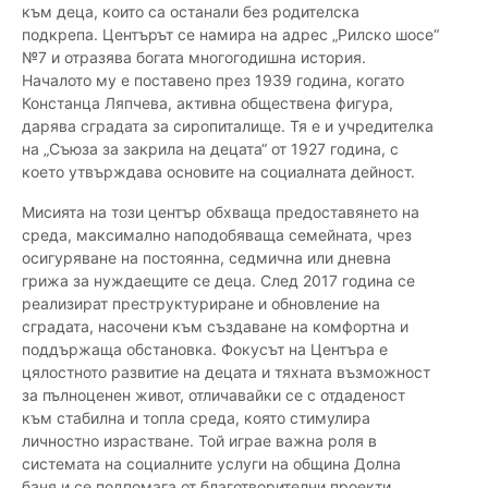
към деца, които са останали без родителска
подкрепа. Центърът се намира на адрес „Рилско шосе“
№7 и отразява богата многогодишна история.
Началото му е поставено през 1939 година, когато
Констанца Ляпчева, активна обществена фигура,
дарява сградата за сиропиталище. Тя е и учредителка
на „Съюза за закрила на децата“ от 1927 година, с
което утвърждава основите на социалната дейност.
Мисията на този център обхваща предоставянето на
среда, максимално наподобяваща семейната, чрез
осигуряване на постоянна, седмична или дневна
грижа за нуждаещите се деца. След 2017 година се
реализират преструктуриране и обновление на
сградата, насочени към създаване на комфортна и
поддържаща обстановка. Фокусът на Центъра е
цялостното развитие на децата и тяхната възможност
за пълноценен живот, отличавайки се с отдаденост
към стабилна и топла среда, която стимулира
личностно израстване. Той играе важна роля в
системата на социалните услуги на община Долна
баня и се подпомага от благотворителни проекти.