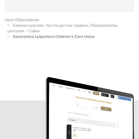
Орли Образование
Езикови курсове, Частни детски градини, Образователни
центрове - София
Konstantsa Lyapcheva Children's Care Home