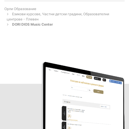
Орли Образование
Езикови курсове, Частни детски градини, Образователни
центрове - Плевен
DORI DIOS Music Center