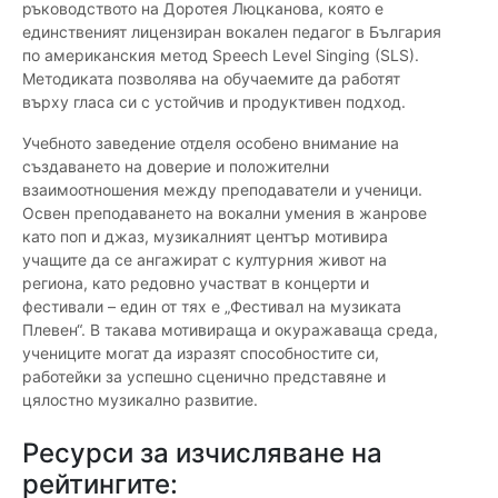
ръководството на Доротея Люцканова, която е
единственият лицензиран вокален педагог в България
по американския метод Speech Level Singing (SLS).
Методиката позволява на обучаемите да работят
върху гласа си с устойчив и продуктивен подход.
Учебното заведение отделя особено внимание на
създаването на доверие и положителни
взаимоотношения между преподаватели и ученици.
Освен преподаването на вокални умения в жанрове
като поп и джаз, музикалният център мотивира
учащите да се ангажират с културния живот на
региона, като редовно участват в концерти и
фестивали – един от тях е „Фестивал на музиката
Плевен“. В такава мотивираща и окуражаваща среда,
учениците могат да изразят способностите си,
работейки за успешно сценично представяне и
цялостно музикално развитие.
Ресурси за изчисляване на
рейтингите: