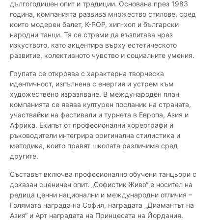
дългогодишен опит и традиции. Основана през 1983
година, компанията развива множество стилове, сред
които модерен балет, K-POP, хип-хоп и български
народни танци. Тя се стреми да възпитава чрез
изкуството, като акцентира върху естетическото
развитие, колективното чувство и социалните умения.
Групата се откроява с характерна творческа
идентичност, изпълнена с енергия и устрем към
художествено изразяване. В международен план
компанията се явява културен посланик на страната,
участвайки на фестивали и турнета в Европа, Азия и
Африка. Екипът от професионални хореографи и
ръководители интегрира оригинална стилистика и
методика, които правят школата различима сред
другите.
Съставът включва професионално обучени танцьори с
доказан сценичен опит. „Софистик-Живо“ е носител на
редица ценни национални и международни отличия –
Голямата награда на София, наградата „Диамантът на
Азия“ и Арт наградата на Принцесата на Йордания.