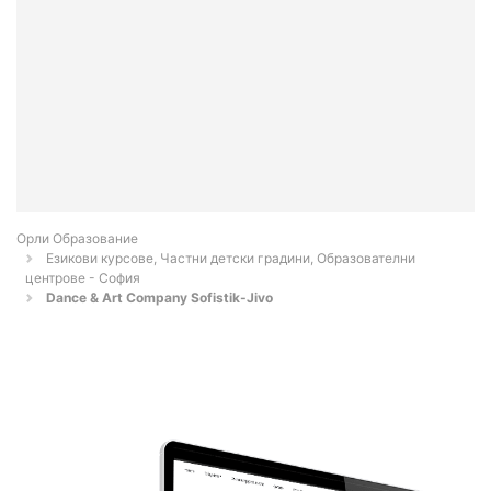
Орли Образование
Езикови курсове, Частни детски градини, Образователни
центрове - София
Dance & Art Company Sofistik-Jivo