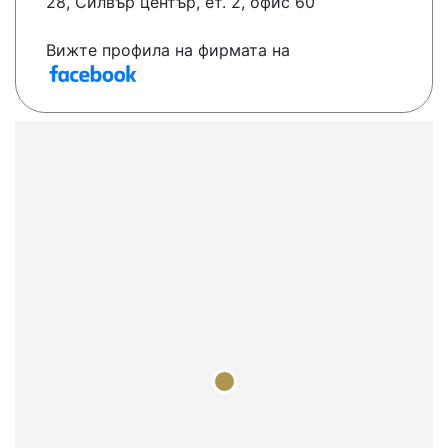
28, Силвър център, ет. 2, офис 60
Вижте профила на фирмата на