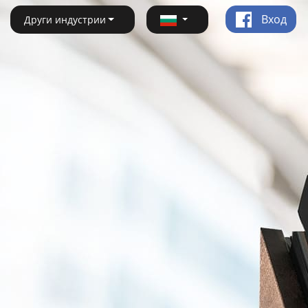
Вход
Други индустрии