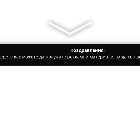
Поздравления!
ерете как можете да получите рекламни материали, за да се нас
детски градини, Образователни центрове - София
Avarton M
Относно компанията:
АВАРТОН МЮЗИК АКАДЕМИ
музикална академия, разполо
отдадеността към изкуството 