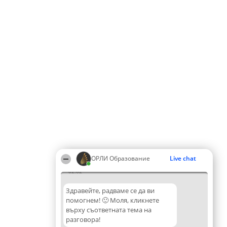
ОРЛИ Образование
Live chat
02:02
Здравейте, радваме се да ви
помогнем! 🙂 Моля, кликнете
върху съответната тема на
разговора!