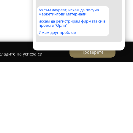
Аз съм лауреат, искам да получа
маркетингови материали
искам да регистрирам фирмата си в
проекта "Орли"
Имам друг проблем
Проверете
ладите на успеха си.
usic Academy
представлява частна професионална
жена в София, чиято дейност е основана върху
и убеждението, че музиката има силата да