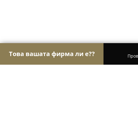
Това вашата фирма ли е??
Пров
Орли Образование
Езикови курсове, Частни 
Avarton Music Academy