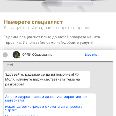
Намерете специалист
Класацията събира, най - добрите в бранша.
Търсите специалист близо до вас? Проверете нашата
търсачка. Използвайте само най-добрите услуги!
ОРЛИ Образование
Live chat
Търсене
14:05
Здравейте, радваме се да ви помогнем! 🙂
Моля, кликнете върху съответната тема на
разговора!
Аз съм лауреат, искам да получа маркетингови
Организатор на
Класация
Контакти
материали
класиране
Победители
Контакти
Beautiful Company S.R.L.
Списък на
искам да регистрирам фирмата си в проекта
BulevardulAleea Timișul De
всички
"Орли"
Sus Nr. 2, Bl. A30, Sc. A, Et.
победители
4, Ap. 13