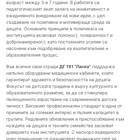
възраст между 3 и 7 години. В работата си
педагогическият екип залага на иновативност и
ежедневното внедряване на нови идеи, с цел
създаване на позитивна и мотивираща среда за
децата. Основните принципи в политиката на
институцията включват лоялност, толерантност и
добронамереност, като постоянните усилия са
насочени към подобряване на възпитателния и
образователния процес.
Във всички свои сгради
ДГ 161 "Ласка"
поддържа
напълно оборудвани медицински кабинети, които
гарантират здравето и безопасността на децата.
Фокусът на детската градина е върху културното и
образователното развитие, за да се стимулира
пълноценното израстване на съвременната детска
личност. Високият професионален стандарт е една от
причините за големия интерес и пълния капацитет в
групите. Редовните обновления и приспособяване към
нуждите на децата и техните семейства засилват
доверието към институцията. С наскоро въведеното
ново помещение се разширяват възможностите за