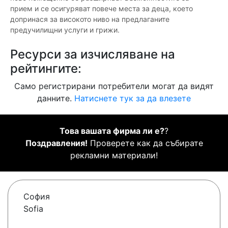
прием и се осигуряват повече места за деца, което
допринася за високото ниво на предлаганите
предучилищни услуги и грижи.
Ресурси за изчисляване на
рейтингите:
Само регистрирани потребители могат да видят
данните.
Натиснете тук за да влезете
Това вашата фирма ли е?
?
Поздравления!
Проверете как да събирате
рекламни материали!
София
Sofia