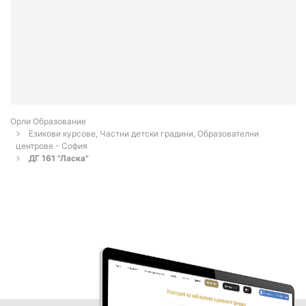
Орли Образование
Езикови курсове, Частни детски градини, Образователни
центрове - София
ДГ 161 "Ласка"