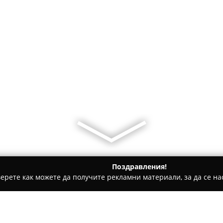
Поздравления!
ерете как можете да получите рекламни материали, за да се нас
детски градини, Образователни центрове - Бургас
Математи