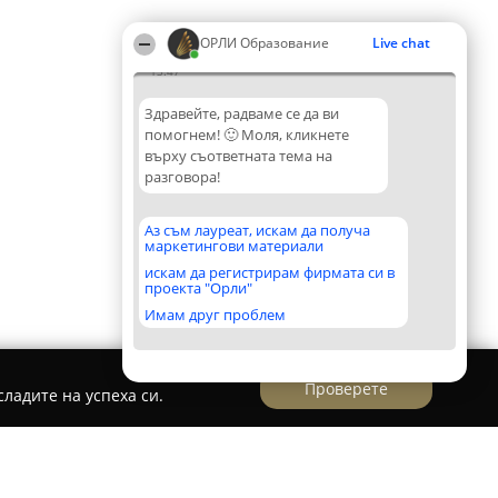
ОРЛИ Образование
Live chat
13:47
Здравейте, радваме се да ви
помогнем! 🙂 Моля, кликнете
върху съответната тема на
разговора!
Аз съм лауреат, искам да получа
маркетингови материали
искам да регистрирам фирмата си в
проекта "Орли"
Имам друг проблем
Проверете
ладите на успеха си.
ка и мисъл