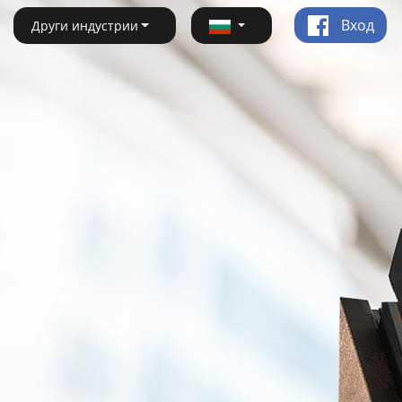
Вход
Други индустрии