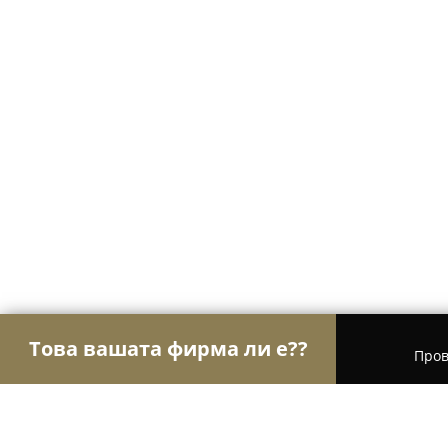
Това вашата фирма ли е??
Пров
Орли Образование
Езикови курсове, Частни 