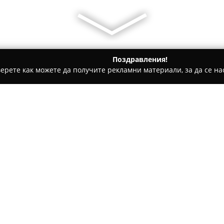
Поздравления!
ерете как можете да получите рекламни материали, за да се нас
детски градини, Образователни центрове - Варна
Училище п
ns"
Относно компанията:
Училище по роботика Robop
образователна институция, с
на дългосрочен интерес към 
Организацията поставя акцен
информационни технологии и 