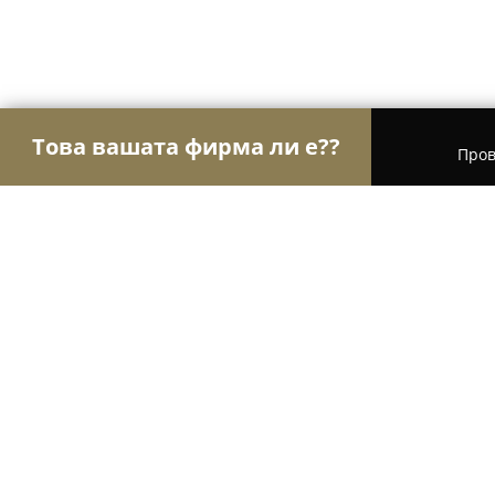
Това вашата фирма ли е??
Пров
Орли Образование
Езикови курсове, Частни 
Училище по роботика "Roboparta
9.5
(76)