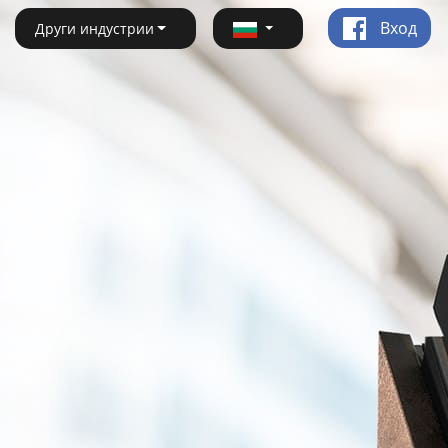
Вход
Други индустрии