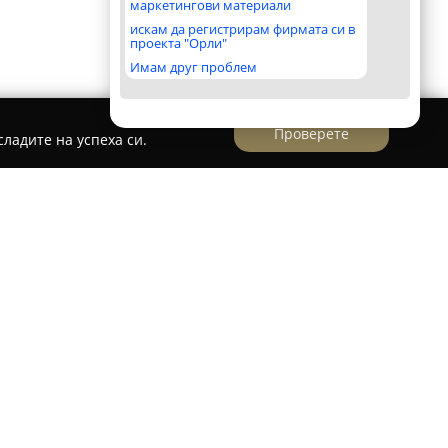
маркетингови материали
искам да регистрирам фирмата си в
проекта "Орли"
Имам друг проблем
Проверете
ладите на успеха си.
о роботика "Robopartans"
artans
представлява авторитетна
пециализирана в насърчаването и развитието
техническите науки сред деца и ученици.
т върху дисциплини като математика, физика,
роботика. Учебната програма е обхватна и