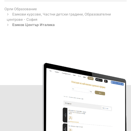
Орли Образование
Езикови курсове, Частни детски градини, Образователни
центрове - София
Езиков Център Италика