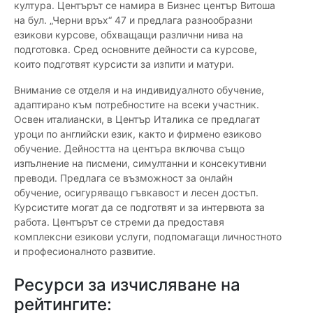
култура. Центърът се намира в Бизнес център Витоша
на бул. „Черни връх“ 47 и предлага разнообразни
езикови курсове, обхващащи различни нива на
подготовка. Сред основните дейности са курсове,
които подготвят курсисти за изпити и матури.
Внимание се отделя и на индивидуалното обучение,
адаптирано към потребностите на всеки участник.
Освен италиански, в Център Италика се предлагат
уроци по английски език, както и фирмено езиково
обучение. Дейността на центъра включва също
изпълнение на писмени, симултанни и консекутивни
преводи. Предлага се възможност за онлайн
обучение, осигуряващо гъвкавост и лесен достъп.
Курсистите могат да се подготвят и за интервюта за
работа. Центърът се стреми да предоставя
комплексни езикови услуги, подпомагащи личностното
и професионалното развитие.
Ресурси за изчисляване на
рейтингите: