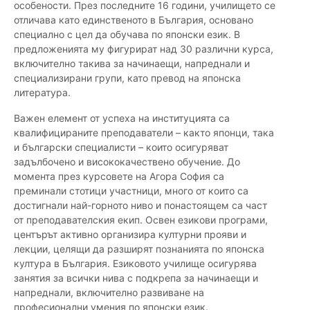
особености. През последните 16 години, училището се
отличава като единственото в България, основано
специално с цел да обучава по японски език. В
предложенията му фигурират над 30 различни курса,
включително такива за начинаещи, напреднали и
специализирани групи, като превод на японска
литература.
Важен елемент от успеха на институцията са
квалифицираните преподаватели – както японци, така
и български специалисти – които осигуряват
задълбочено и висококачествено обучение. До
момента през курсовете на Агора София са
преминали стотици участници, много от които са
достигнали най-горното ниво и понастоящем са част
от преподавателския екип. Освен езикови програми,
центърът активно организира културни прояви и
лекции, целящи да разширят познанията по японска
култура в България. Езиковото училище осигурява
занятия за всички нива с подкрепа за начинаещи и
напреднали, включително развиване на
професионални умения по японски език.