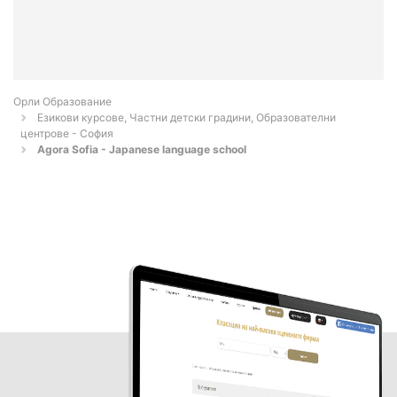
Орли Образование
Езикови курсове, Частни детски градини, Образователни
центрове - София
Agora Sofia - Japanese language school