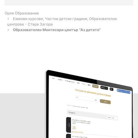
Орли Образование
Езикови курсове, Частни детски градини, Образователни
центрове - Стара Загора
Образователен Монтесори център "Аз детето"