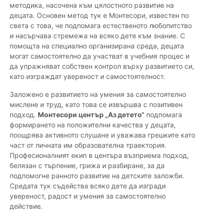
методика, насочена към цялостното развитие на
децата. Основен метод тук е Монтесори, известен по
света с това, че подпомага естественото любопитство
и насърчава стремежа на всяко дете към знание. С
помощта на специално организирана среда, децата
могат самостоятелно да участват в учебния процес и
да упражняват собствен контрол върху развитието си,
като изграждат увереност и самостоятелност.
Заложено е развитието на умения за самостоятелно
мислене и труд, като това се извършва с позитивен
подход.
Монтесори център „Аз детето“
подпомага
формирането на положителни качества у децата,
поощрява активното слушане и уважава грешките като
част от личната им образователна траектория.
Професионалният екип в центъра възприема подход,
белязан с търпение, грижа и разбиране, за да
подпомогне ранното развитие на детските заложби.
Средата тук съдейства всяко дете да изгради
увереност, радост и умения за самостоятелно
действие.