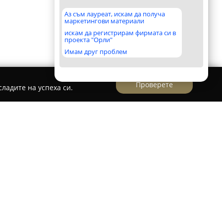
Аз съм лауреат, искам да получа
маркетингови материали
искам да регистрирам фирмата си в
проекта "Орли"
Имам друг проблем
Проверете
ладите на успеха си.
ска градина и ясла Еко дара
а Еко дара
представлява лицензирана детска
на удобно място в София, в непосредствена
ява здравословна и екологична среда,
 градския живот. Основният акцент е върху