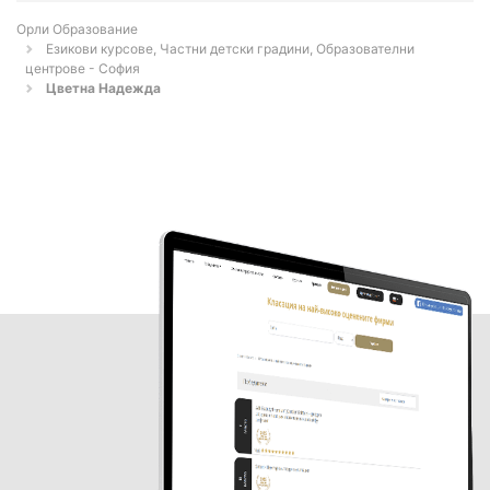
Орли Образование
Езикови курсове, Частни детски градини, Образователни
центрове - София
Цветна Надежда