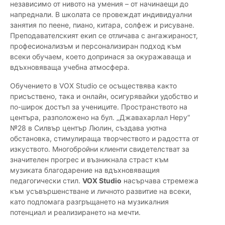
независимо от нивото на умения – от начинаещи до
напреднали. В школата се провеждат индивидуални
занятия по пеене, пиано, китара, солфеж и рисуване.
Преподавателският екип се отличава с ангажираност,
професионализъм и персонализиран подход към
всеки обучаем, което допринася за окуражаваща и
вдъхновяваща учебна атмосфера.
Обучението в VOX Studio се осъществява както
присъствено, така и онлайн, осигурявайки удобство и
по-широк достъп за учениците. Пространството на
центъра, разположено на бул. „Джавахарлал Неру“
№28 в Силвър център Люлин, създава уютна
обстановка, стимулираща творчеството и радостта от
изкуството. Многобройни клиенти свидетелстват за
значителен прогрес и възникнала страст към
музиката благодарение на вдъхновяващия
педагогически стил.
VOX Studio
насърчава стремежа
към усъвършенстване и личното развитие на всеки,
като подпомага разгръщането на музикалния
потенциал и реализирането на мечти.