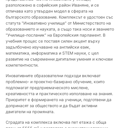
разположено в софийския район Иваняне, и се
отличава като утвърден модел в сферата на
българското образование. Комплексът е удостоен със
статута "Иновативно училище" от Министерството на
образованието и науката, а също така носи и званието
"Училище-посланик" на Европейския парламент. В
учебния процес се поставя силен акцент върху
задълбочено изучаване на английски език,
математика, информатика и STEM науки, с цел
развитие на съвременни дигитални умения и ключови
компетентности.
Иновативните образователни подходи включват
проблемно- и проектно-базирано обучение, които
подпомагат предприемаческото мислене,
креативността и практическото използване на знания.
Приоритет е формирането на ученици, подготвени да
допринасят за обществото и да бъдат активни
двигатели на промяната.
Сградата на комплекса включва пет етажа с обща