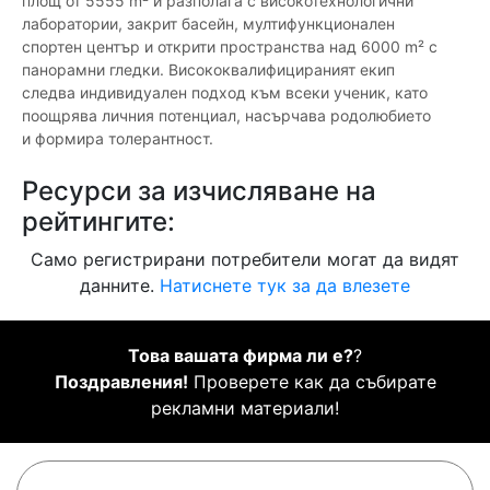
площ от 5555 m² и разполага с високотехнологични
лаборатории, закрит басейн, мултифункционален
спортен център и открити пространства над 6000 m² с
панорамни гледки. Висококвалифицираният екип
следва индивидуален подход към всеки ученик, като
поощрява личния потенциал, насърчава родолюбието
и формира толерантност.
Ресурси за изчисляване на
рейтингите:
Само регистрирани потребители могат да видят
данните.
Натиснете тук за да влезете
Това вашата фирма ли е?
?
Поздравления!
Проверете как да събирате
рекламни материали!