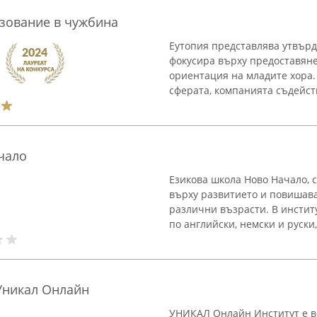
азование в чужбина
Еутопия представлява утвърд
фокусира върху предоставян
ориентация на младите хора.
сферата, компанията съдейст
чало
Езикова школа Ново Начало, с
върху развитието и повишава
различни възрасти. В инстит
по английски, немски и руски, 
/ Уникал Онлайн
УНИКАЛ Онлайн Институт е в