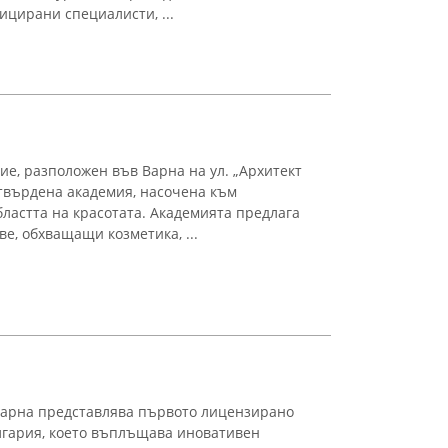
ицирани специалисти, ...
е, разположен във Варна на ул. „Архитект
твърдена академия, насочена към
ластта на красотата. Академията предлага
ве, обхващащи козметика, ...
арна представлява първото лицензирано
лгария, което въплъщава иновативен