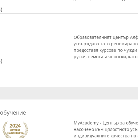
)
Образователният център Алфа
утвърждава като реномирано 
предоставя курсове по чужди
руски, немски и японски, като
)
 обучение
MyAcademy - Център за обуч
насочено към цялостното ус
индивидуалните качества на 