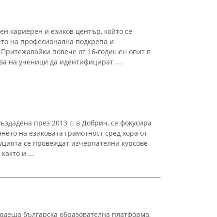
ен кариерен и езиков център, който се
ето на професионална подкрепа и
 Притежавайки повече от 16-годишен опит в
ва на ученици да идентифицират ...
ъздадена през 2013 г. в Добрич, се фокусира
нето на езиковата грамотност сред хора от
уцията се провеждат изчерпателни курсове
както и ...
одеща българска образователна платформа,