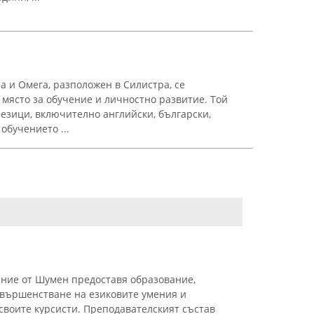
 и Омега, разположен в Силистра, се
място за обучение и личностно развитие. Той
 езици, включително английски, български,
 обучението ...
ение от Шумен предоставя образование,
ъвършенстване на езиковите умения и
своите курсисти. Преподавателският състав