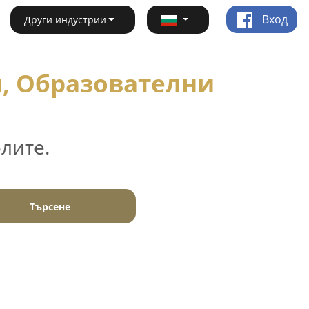
Вход
Други индустрии
и, Образователни
лите.
Търсене