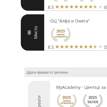
8.5
(6
ОЦ "Алфа и Омега"
Място
III
8.5
(5
Други фирми от региона
MyAcademy - Център за
Лауреати