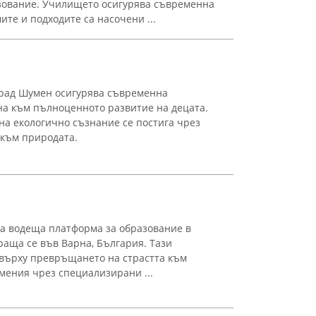
зование. Училището осигурява съвременна
ите и подходите са насочени ...
град Шумен осигурява съвременна
на към пълноценното развитие на децата.
на екологично съзнание се постига чрез
 към природата.
ява водеща платформа за образование в
раща се във Варна, България. Тази
 върху превръщането на страстта към
мения чрез специализирани ...