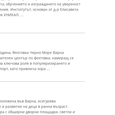
а, обучението и изграждането на увереност
ния. Институтът, основан от д-р Елисавета
я УНИКАЛ, ...
година, Фехтовка Черно Море Варна
вателен център по фехтовка, намиращ се
ма ключова роля в популяризирането и
орт, като привлича хора ...
зположена във Варна, осигурява
 и развитие на деца в ранна възраст.
ра с обширни дворни площадки, светли и