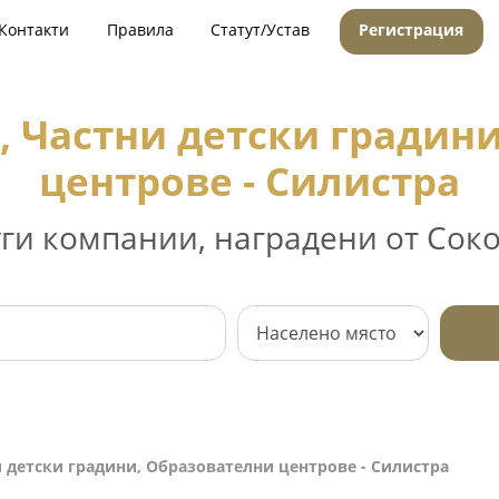
Контакти
Правила
Статут/Устав
Регистрация
, Частни детски градин
центрове - Силистра
уги компании, наградени от Соко
и детски градини, Образователни центрове - Силистра