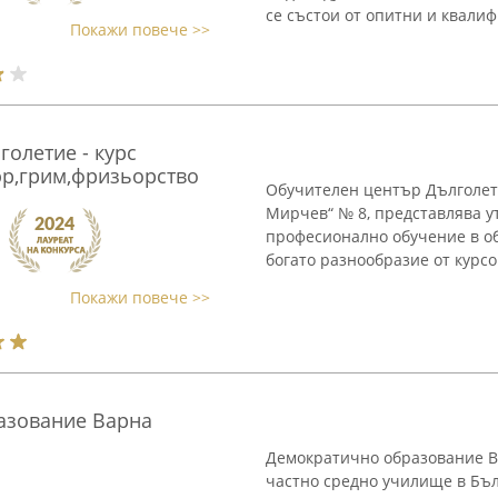
се състои от опитни и квалиф
Покажи повече >>
олетие - курс
р,грим,фризьорство
Обучителен център Дълголети
Мирчев“ № 8, представлява у
професионално обучение в об
богато разнообразие от курсо
Покажи повече >>
азование Варна
Демократично образование В
частно средно училище в Бъ