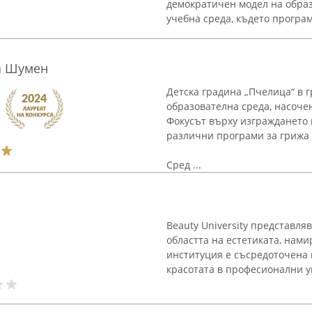
демократичен модел на обра
учебна среда, където програм
а Шумен
Детска градина „Пчелица“ в 
образователна среда, насоче
Фокусът върху изграждането 
различни програми за грижа
Сред ...
Beauty University представл
областта на естетиката, нами
институция е съсредоточена
красотата в професионални у