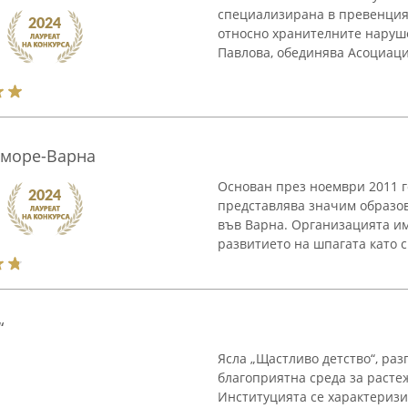
специализирана в превенцият
относно хранителните наруше
Павлова, обединява Асоциаци
 море-Варна
Основан през ноември 2011 
представлява значим образо
във Варна. Организацията и
развитието на шпагата като сп
“
Ясла „Щастливо детство“, ра
благоприятна среда за растеж
Институцията се характеризи