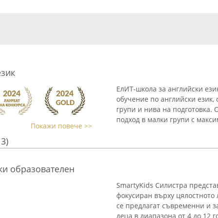
език
ЕлИТ-школа за английски ези
обучение по английски език,
групи и нива на подготовка.
подход в малки групи с максим
Покажи повече >>
13)
ски образователен
SmartyKids Силистра предста
фокусиран върху цялостното 
се предлагат съвременни и 
деца в диапазона от 4 до 12 го