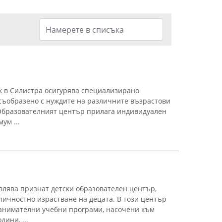
к в Силистра осигурява специализирано
 съобразено с нуждите на различните възрастови
 Образователният център прилага индивидуален
ум ...
влява признат детски образователен център,
личностно израстване на децата. В този център
занимателни учебни програми, насочени към
дини, ...