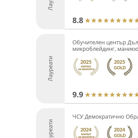
8.8
Обучителен център Дълг
микроблейдинг, маникю
Лауреати
9.9
ЧСУ Демократично Обр
Лауреати