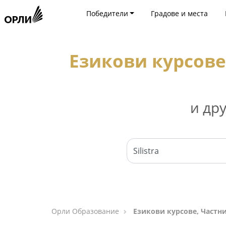
Победители
Градове и места
Езикови курсове
и др
Орли Образование
Езикови курсове, Частн