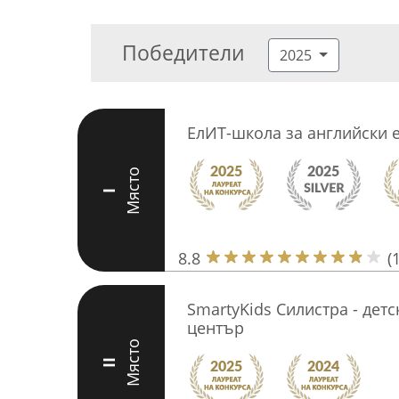
Победители
2025
ЕлИТ-школа за английски 
Място
I
8.8
(
SmartyKids Силистра - дет
център
Място
II