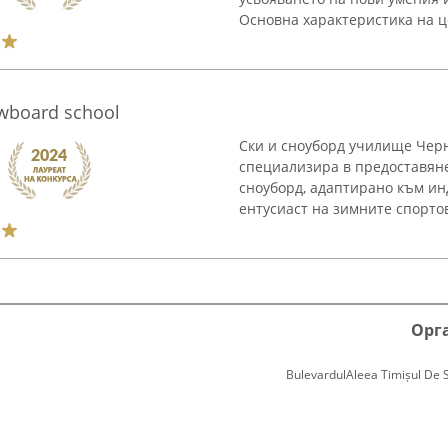
Основна характеристика на ц
wboard school
Ски и сноуборд училище Черн
специализира в предоставяне
сноуборд, адаптирано към ин
ентусиаст на зимните спортов
Орг
BulevardulAleea Timișul De Sus