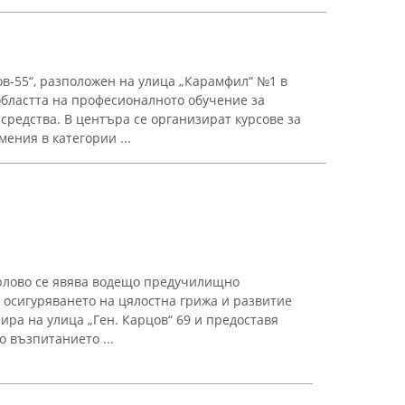
в-55“, разположен на улица „Карамфил“ №1 в
областта на професионалното обучение за
средства. В центъра се организират курсове за
ения в категории ...
арлово се явява водещо предучилищно
 осигуряването на цялостна грижа и развитие
ира на улица „Ген. Карцов“ 69 и предоставя
о възпитанието ...