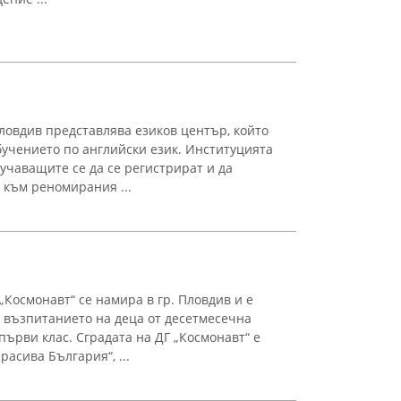
 Пловдив представлява езиков център, който
бучението по английски език. Институцията
учаващите се да се регистрират и да
 към реномирания ...
Космонавт“ се намира в гр. Пловдив и е
 възпитанието на деца от десетмесечна
първи клас. Сградата на ДГ „Космонавт“ е
асива България“, ...