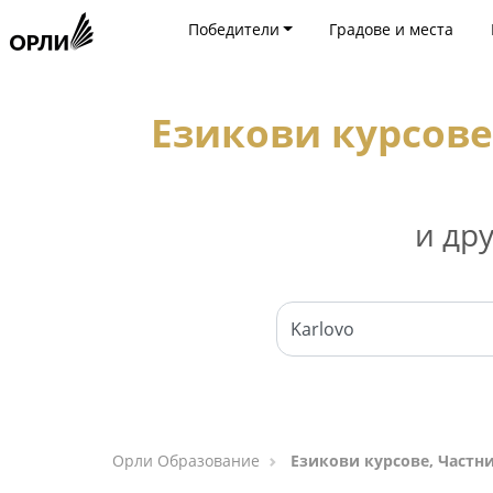
Победители
Градове и места
Езикови курсове
и др
Орли Образование
Езикови курсове, Частн