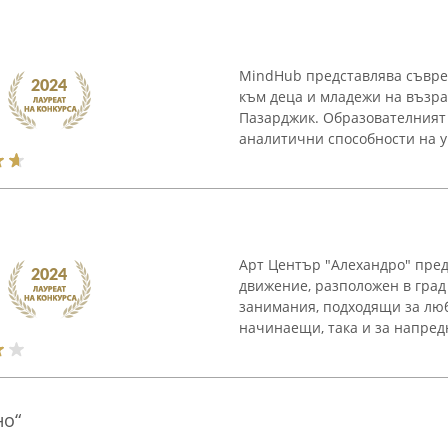
MindHub представлява съвре
към деца и младежи на възра
Пазарджик. Образователният 
аналитични способности на уч
Арт Център "Алехандро" пред
движение, разположен в град
занимания, подходящи за люб
начинаещи, така и за напред
но“