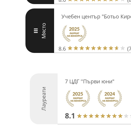
Учебен център "Ботьо Кир
Място
III
8.6
(7
7 ЦДГ ''Първи юни"
Лауреати
8.1