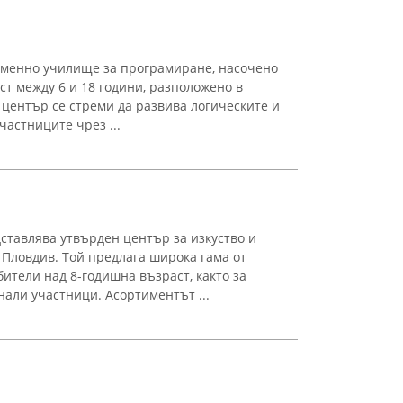
менно училище за програмиране, насочено
ст между 6 и 18 години, разположено в
център се стреми да развива логическите и
астниците чрез ...
ставлява утвърден център за изкуство и
 Пловдив. Той предлага широка гама от
ители над 8-годишна възраст, както за
нали участници. Асортиментът ...