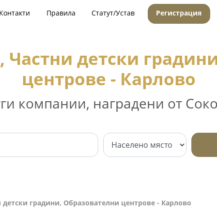
Контакти
Правила
Статут/Устав
Регистрация
, Частни детски градин
центрове - Карлово
уги компании, наградени от Соко
и детски градини, Образователни центрове - Карлово