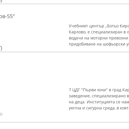
ов-55"
Учебният център „Ботьо Киро
Карлово, е специализиран в 
водачи на моторни превозни 
придобиване на шофьорски ум
)
7 ЦДГ "Първи юни" в град К
заведение, специализирано в
на деца. Институцията се нам
уютна и сигурна среда, в коят