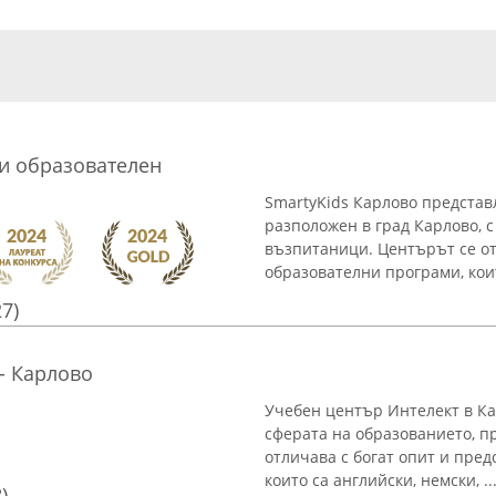
ки образователен
SmartyKids Карлово представ
разположен в град Карлово, 
възпитаници. Центърът се о
образователни програми, кои
27)
- Карлово
Учебен център Интелект в Ка
сферата на образованието, п
отличава с богат опит и пре
които са английски, немски, ..
)