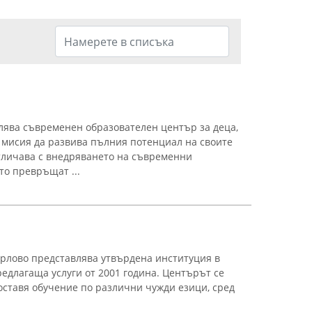
лява съвременен образователен център за деца,
с мисия да развива пълния потенциал на своите
тличава с внедряването на съвременни
то превръщат ...
рлово представлява утвърдена институция в
редлагаща услуги от 2001 година. Центърът се
доставя обучение по различни чужди езици, сред
.