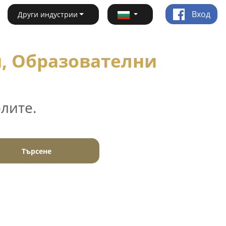
Вход
Други индустрии
и, Образователни
лите.
Търсене