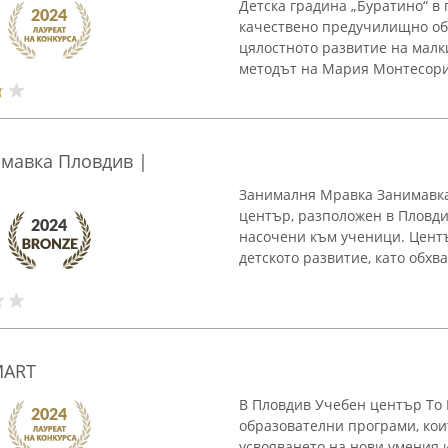
Детска градина „Буратино“ в 
качествено предучилищно об
цялостното развитие на малк
методът на Мария Монтесори, 
мавка Пловдив |
Занималня Мравка Занимавка
център, разположен в Пловди
насочени към ученици. Центъ
детското развитие, като обхв
MART
В Пловдив Учебен център To
образователни програми, кои
усвояването на нови умения 