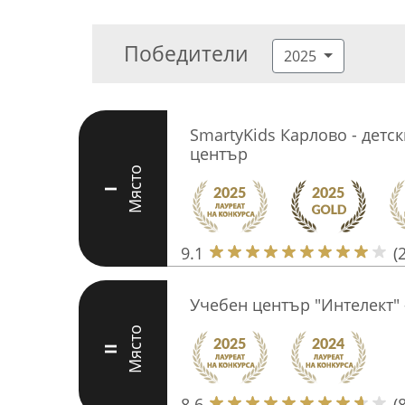
Победители
2025
SmartyKids Карлово - детс
център
Място
I
9.1
(
Учебен център "Интелект" 
Място
II
8.6
(8