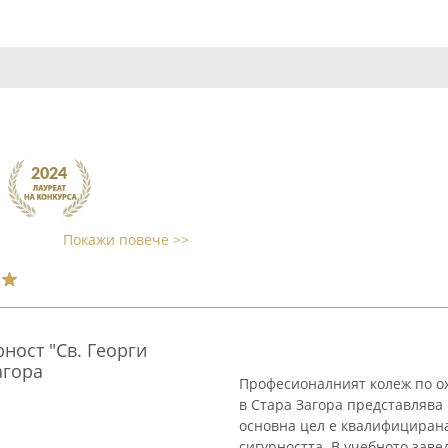
Покажи повече >>
ност "Св. Георги
агора
Професионалният колеж по ох
в Стара Загора представлява
основна цел е квалифицирана
сигурността. В учебното завед