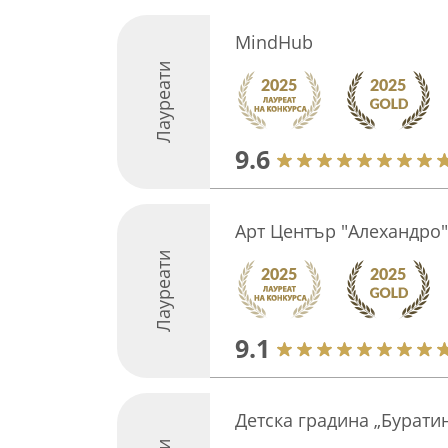
MindHub
Лауреати
9.6
Арт Център "Алехандро"
Лауреати
9.1
Детска градина „Бурати