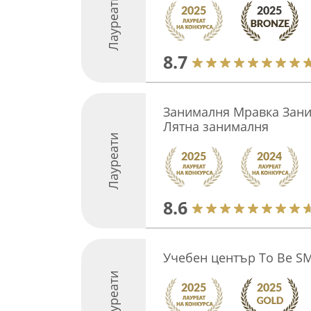
Лауреати
8.7
Занималня Мравка Зани
Лятна занималня
Лауреати
8.6
Учебен център To Be S
Лауреати