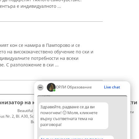
ентъра е индивидуалното ...
ият кон се намира в Пампорово и се
то на висококачествено обучение по ски и
дивидуалните потребности на всеки
е. С разположение в ски ...
ОРЛИ Образование
Live chat
13:48
анизатор на класиране
Класация
Контакти
Здравейте, радваме се да ви
Beautiful Company S.R.L.
Победители
Контакти
помогнем! 🙂 Моля, кликнете
 Nr. 2, Bl. A30, Sc. A, Et. 4, Ap. 13
Списък
върху съответната тема на
București 53-238
на
разговора!
CUI 36737675
всички
победители
Правила